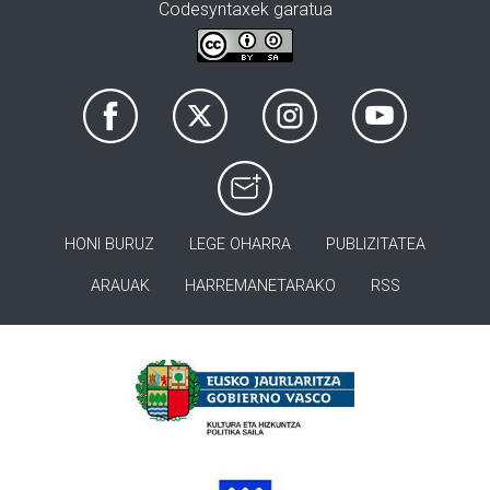
Codesyntaxek garatua
HONI BURUZ
LEGE OHARRA
PUBLIZITATEA
ARAUAK
HARREMANETARAKO
RSS