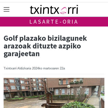
LASARTE-ORIA
Golf plazako bizilagunek
arazoak dituzte azpiko
garajeetan
Txintxarri Aldizkaria
2024ko martxoaren 22a