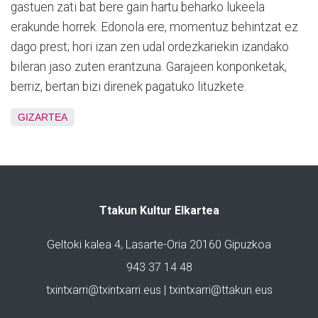
gastuen zati bat bere gain hartu beharko lukeela
erakunde horrek. Edonola ere, momentuz behintzat ez
dago prest; hori izan zen udal ordezkariekin izandako
bileran jaso zuten erantzuna.
Garajeen konponketak,
berriz, bertan bizi direnek pagatuko lituzkete.
GIZARTEA
Ttakun Kultur Elkartea
Geltoki kalea 4, Lasarte-Oria 20160 Gipuzkoa
943 37 14 48
txintxarri@txintxarri.eus | txintxarri@ttakun.eus