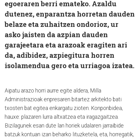
egoeraren berri emateko. Azaldu
dutenez, enparantza horretan dauden
belaze eta zuhaitzen ondorioz, ur
asko jaisten da azpian dauden
garajeetara eta arazoak eragiten ari
da, adibidez, azpiegitura horren
isolamendua gero eta urriagoa izatea.
Aipatu arazo horri aurre egite aldera, Milla
Administrazioak enpresaren bitartez arkitekto bati
txosten bat egitea enkargatu zioten. Konponbidea,
hauxe: plazaren lurra altxatzea eta iragazgaitzea.
Bizilagunek esan dute lan horiek udalaren jarraibide
batzuk kontuan izan beharko lituzketela, eta, horregatik,