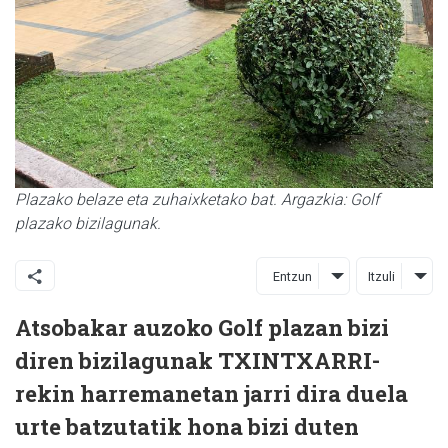
Plazako belaze eta zuhaixketako bat. Argazkia: Golf
plazako bizilagunak.
Entzun
Itzuli
Atsobakar auzoko Golf plazan bizi
diren bizilagunak TXINTXARRI-
rekin harremanetan jarri dira duela
urte batzutatik hona bizi duten