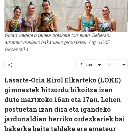
Goian, kadete b taldea Aresketa torneoan. Beheran,
amateur mailako bakarkako gimnastak. Arg.: LOKE
Gimanstika.
Entzun
Itzuli
Lasarte-Oria Kirol Elkarteko (LOKE)
gimnastek hitzordu bikoitza izan
dute martxoko 16an eta 17an. Lehen
postuetan izan dira eta igandeko
jardunaldian herriko ordezkariek bai
bakarka baita taldeka ere amateur