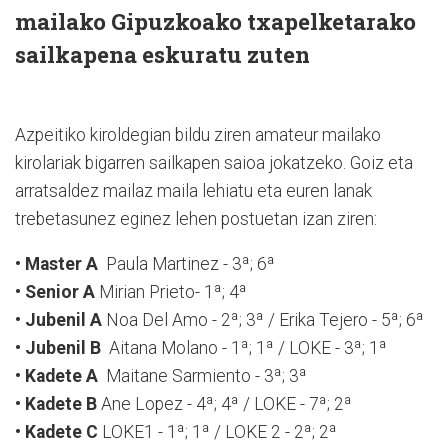
mailako Gipuzkoako txapelketarako
sailkapena eskuratu zuten
Azpeitiko kiroldegian bildu ziren amateur mailako
kirolariak bigarren sailkapen saioa jokatzeko. Goiz eta
arratsaldez mailaz maila lehiatu eta euren lanak
trebetasunez eginez lehen postuetan izan ziren:
• Master A
Paula Martinez - 3ª; 6ª
• Senior A
Mirian Prieto- 1ª; 4ª
• Jubenil A
Noa Del Amo - 2ª; 3ª / Erika Tejero - 5ª; 6ª
• Jubenil B
Aitana Molano - 1ª; 1ª / LOKE - 3ª; 1ª
• Kadete A
Maitane Sarmiento - 3ª; 3ª
• Kadete B
Ane Lopez - 4ª; 4ª / LOKE - 7ª; 2ª
• Kadete C
LOKE1 - 1ª; 1ª / LOKE 2 - 2ª; 2ª