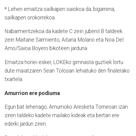
* Lehen emaitza sailkapen saiokoa da; bigarrena,
sailkapen orokorrekoa.
Nabarmentzekoa da kadete C zein jubenil B taldeek
zein Maitane Sarmiento, Aitana Molano eta Noa Del
Amo/Saioa Boyero bikoteen jarduna.
Emaitza horiei esker, LOKEko gimnasta guztiek lortu
dute maiatzaren 5ean Tolosan lehiatuko den finalerako
txartela.
Amurrion ere podiuma
Egun bat lehenago, Amurrioko Aresketa Torneoan izan
ziren taldeko kadete mailako kideak eta bertan ere
ederki jardun ziren.