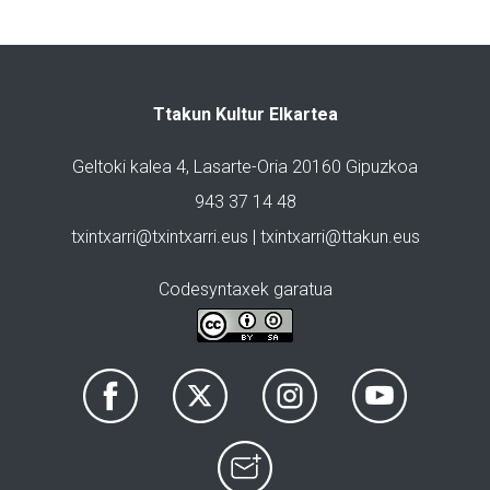
Ttakun Kultur Elkartea
Geltoki kalea 4, Lasarte-Oria 20160 Gipuzkoa
943 37 14 48
txintxarri@txintxarri.eus | txintxarri@ttakun.eus
Codesyntaxek garatua