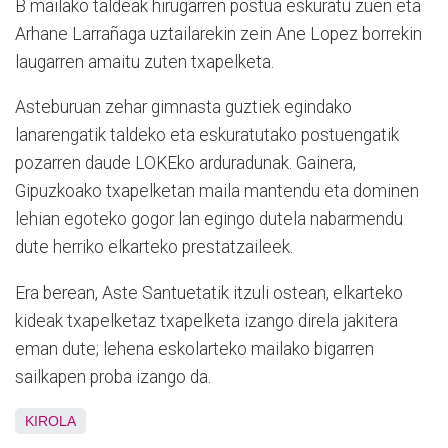
B mailako taldeak hirugarren postua eskuratu zuen eta
Arhane Larrañaga uztailarekin zein Ane Lopez borrekin
laugarren amaitu zuten txapelketa.
Asteburuan zehar gimnasta guztiek egindako
lanarengatik taldeko eta eskuratutako postuengatik
pozarren daude LOKEko arduradunak. Gainera,
Gipuzkoako txapelketan maila mantendu eta dominen
lehian egoteko gogor lan egingo dutela nabarmendu
dute herriko elkarteko prestatzaileek.
Era berean, Aste Santuetatik itzuli ostean, elkarteko
kideak txapelketaz txapelketa izango direla jakitera
eman dute; lehena eskolarteko mailako bigarren
sailkapen proba izango da.
KIROLA