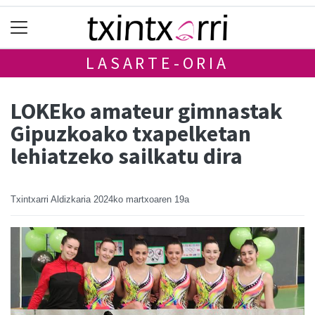
LASARTE-ORIA
LOKEko amateur gimnastak
Gipuzkoako txapelketan
lehiatzeko sailkatu dira
Txintxarri Aldizkaria
2024ko martxoaren 19a