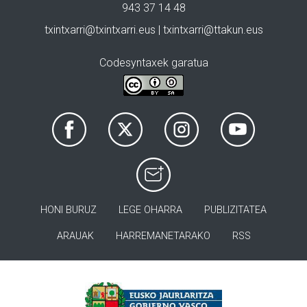
943 37 14 48
txintxarri@txintxarri.eus | txintxarri@ttakun.eus
Codesyntaxek garatua
HONI BURUZ
LEGE OHARRA
PUBLIZITATEA
ARAUAK
HARREMANETARAKO
RSS