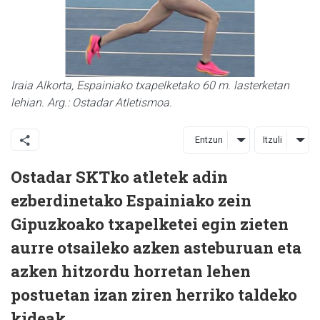
Iraia Alkorta, Espainiako txapelketako 60 m. lasterketan
lehian. Arg.: Ostadar Atletismoa.
Entzun
Itzuli
Ostadar SKTko atletek adin
ezberdinetako Espainiako zein
Gipuzkoako txapelketei egin zieten
aurre otsaileko azken asteburuan eta
azken hitzordu horretan lehen
postuetan izan ziren herriko taldeko
kideak