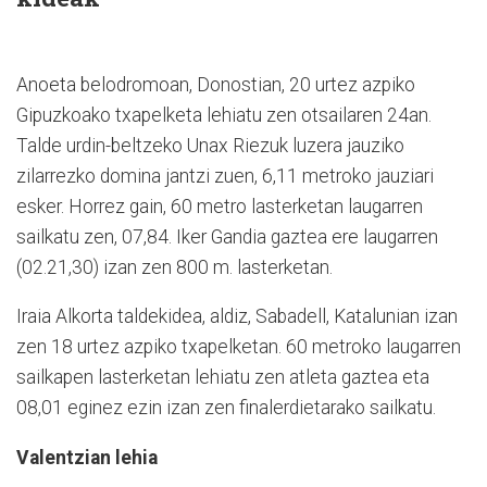
Anoeta belodromoan, Donostian, 20 urtez azpiko
Gipuzkoako txapelketa lehiatu zen otsailaren 24an.
Talde urdin-beltzeko Unax Riezuk luzera jauziko
zilarrezko domina jantzi zuen, 6,11 metroko jauziari
esker. Horrez gain, 60 metro lasterketan laugarren
sailkatu zen, 07,84. Iker Gandia gaztea ere laugarren
(02.21,30) izan zen 800 m. lasterketan.
Iraia Alkorta taldekidea, aldiz, Sabadell, Katalunian izan
zen 18 urtez azpiko txapelketan. 60 metroko laugarren
sailkapen lasterketan lehiatu zen atleta gaztea eta
08,01 eginez ezin izan zen finalerdietarako sailkatu.
Valentzian lehia