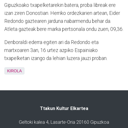
Gipuzkoako txapelketarekin batera, proba libreak ere
izan ziren Donostian. Herriko ordezkarien artean, Eider
Redondo gaztearen jarduna nabarmendu behar da.
Atleta gazteak bere marka pertsonala ondu zuen, 09,36.
Denboraldi ederra egiten ari da Redondo eta
martxoaren 3an, 16 urtez azpiko Espainiako
txapelketan izango da lehian luzera jauzi proban.
KIROLA
Ttakun Kultur Elkartea
Geltoki kalea 4, Lasarte-Oria 20160 Gipuzkoa