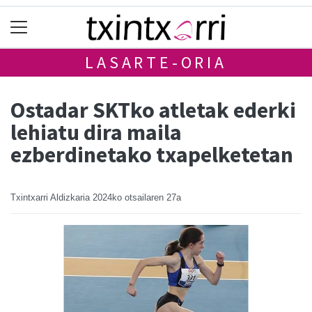
LASARTE-ORIA
Ostadar SKTko atletak ederki
lehiatu dira maila
ezberdinetako txapelketetan
Txintxarri Aldizkaria
2024ko otsailaren 27a