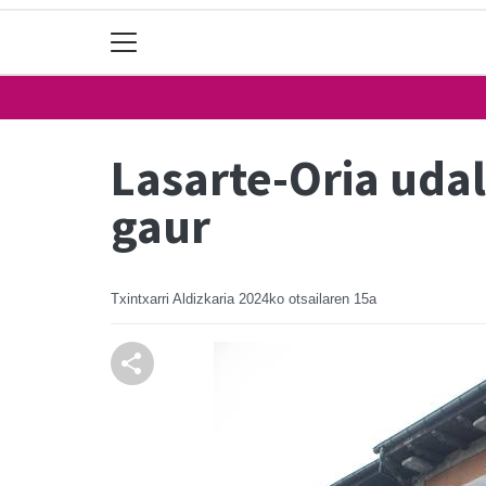
Lasarte-Oria udal
gaur
Txintxarri Aldizkaria
2024ko otsailaren 15a