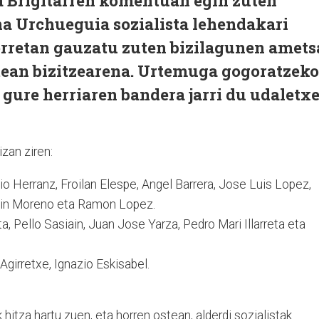
 Brigitarren komentuan egin zuten
na Urchueguia sozialista lehendakari
orretan gauzatu zuten bizilagunen amets
tean bizitzearena. Urtemuga gogoratzeko
gure herriaren bandera jarri du udaletx
zan ziren:
o Herranz, Froilan Elespe, Angel Barrera, Jose Luis Lopez,
rtin Moreno eta Ramon Lopez.
a, Pello Sasiain, Juan Jose Yarza, Pedro Mari Illarreta eta
Agirretxe, Ignazio Eskisabel.
hitza hartu zuen, eta horren ostean, alderdi sozialistak