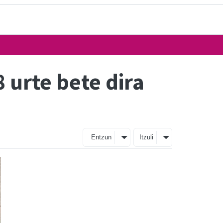
 urte bete dira
Entzun
Itzuli