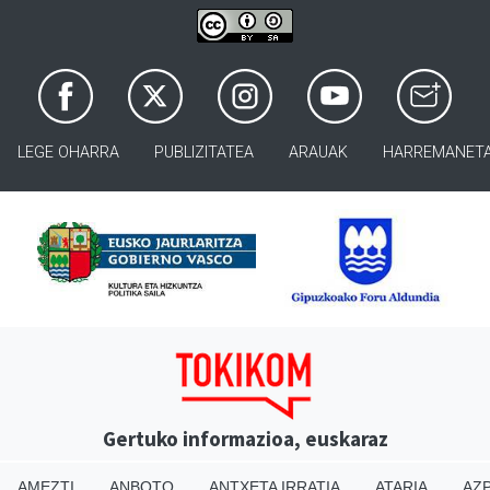
LEGE OHARRA
PUBLIZITATEA
ARAUAK
HARREMANET
Gertuko informazioa, euskaraz
AMEZTI
ANBOTO
ANTXETA IRRATIA
ATARIA
AZP