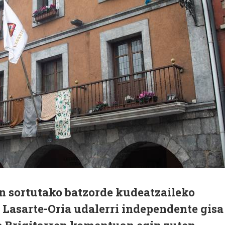
an sortutako batzorde kudeatzaileko
 Lasarte-Oria udalerri independente gisa