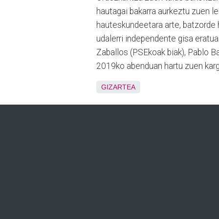
hautagai bakarra aurkeztu zuen l
hauteskundeetara arte, batzorde h
udalerri independente gisa eratua 
Zaballos (PSEkoak biak), Pablo Ba
2019ko abenduan hartu zuen kargu
GIZARTEA