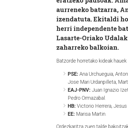
eratzeko pausoak. Ama
aurreneko batzarra, A
izendatuta. Ekitaldi h
herri independente ba
Lasarte-Oriako Udalak 
zaharreko balkoian.
Batzorde horretako kideak hauek i
PSE:
Ana Urchueguia, Antoni
Jose Mari Urdanpilleta, Ma
EAJ-PNV:
Juan Ignazio Izet
Pedro Ormazabal.
HB:
Victorio Herrera, Jesus 
EE:
Marisa Martin.
Ordezkaritza zuen talde bakoitzak 