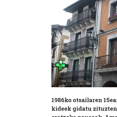
1986ko otsailaren 15e
kideek gidatu zituzten