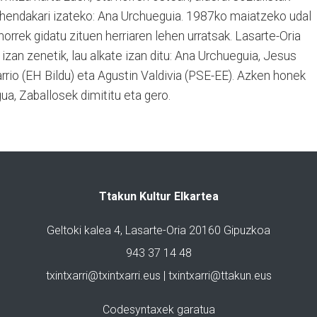
ehendakari izateko: Ana Urchueguia. 1987ko maiatzeko udal
orrek gidatu zituen herriaren lehen urratsak. Lasarte-Oria
izan zenetik, lau alkate izan ditu: Ana Urchueguia, Jesus
rrio (EH Bildu) eta Agustin Valdivia (PSE-EE). Azken honek
a, Zaballosek dimititu eta gero.
Ttakun Kultur Elkartea
Geltoki kalea 4, Lasarte-Oria 20160 Gipuzkoa
943 37 14 48
txintxarri@txintxarri.eus | txintxarri@ttakun.eus
Codesyntaxek garatua