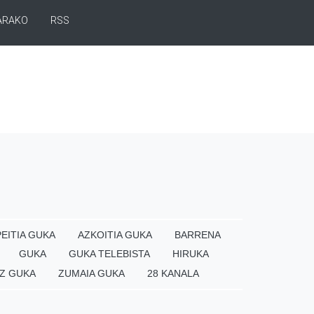
ARAKO
RSS
EITIA GUKA
AZKOITIA GUKA
BARRENA
GUKA
GUKA TELEBISTA
HIRUKA
Z GUKA
ZUMAIA GUKA
28 KANALA