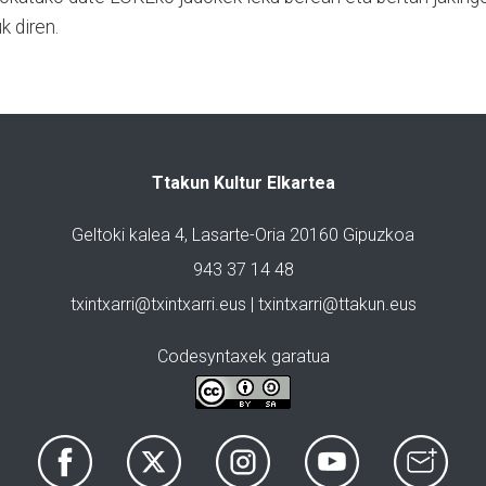
k diren.
Ttakun Kultur Elkartea
Geltoki kalea 4, Lasarte-Oria 20160 Gipuzkoa
943 37 14 48
txintxarri@txintxarri.eus | txintxarri@ttakun.eus
Codesyntaxek garatua