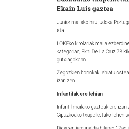
Ekain Luis gaztea
Junior mailako hiru judoka Portug
eta
LOKEko kirolariak maila ezberdine
kategorian; Ekhi De La Cruz 73 ki
gutxiagokoan.
Zegozkien borrokak lehiatu ostea
izan zen.
Infantilak ere lehian
Infantil mailako gazteak ere izan 
Gipuzkoako txapelketako lehen sai
Bigarren jardunaldia hilaren 17an