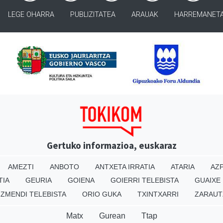
LEGE OHARRA
PUBLIZITATEA
ARAUAK
HARREMANET
Gertuko informazioa, euskaraz
AMEZTI
ANBOTO
ANTXETA IRRATIA
ATARIA
AZP
TIA
GEURIA
GOIENA
GOIERRI TELEBISTA
GUAIXE
IZMENDI TELEBISTA
ORIO GUKA
TXINTXARRI
ZARAUT
Matx
Gurean
Ttap