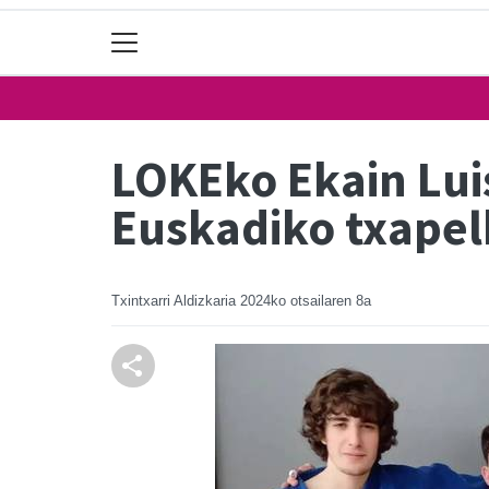
LOKEko Ekain Lui
Euskadiko txapel
Txintxarri Aldizkaria
2024ko otsailaren 8a