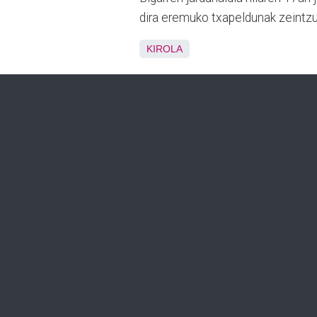
dira eremuko txapeldunak zeintzu
KIROLA