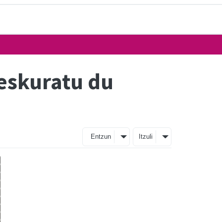
eskuratu du
Entzun
Itzuli