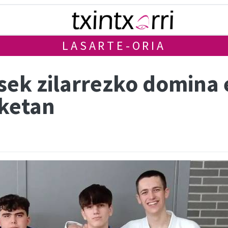
LASARTE-ORIA
sek zilarrezko domina 
ketan