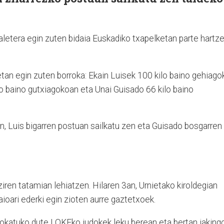
aletera egin zuten bidaia Euskadiko txapelketan parte hartze
tan egin zuten borroka: Ekain Luisek 100 kilo baino gehiago
lo baino gutxiagokoan eta Unai Guisado 66 kilo baino
n, Luis bigarren postuan sailkatu zen eta Guisado bosgarren
ziren tatamian lehiatzen. Hilaren 3an, Urnietako kiroldegian
oari ederki egin zioten aurre gaztetxoek.
 jokatuko dute LOKEko judokek leku berean eta bertan jaking