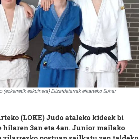
 (ezkerretik eskuinera) Elizaldetarrak elkarteko Suhar
arteko (LOKE) Judo ataleko kideek bi
e hilaren 3an eta 4an. Junior mailako
n
zilarrezko postuan sailkatu zen taldeko