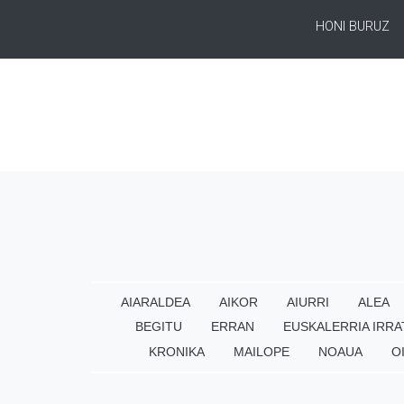
HONI BURUZ
AIARALDEA
AIKOR
AIURRI
ALEA
BEGITU
ERRAN
EUSKALERRIA IRRA
KRONIKA
MAILOPE
NOAUA
O