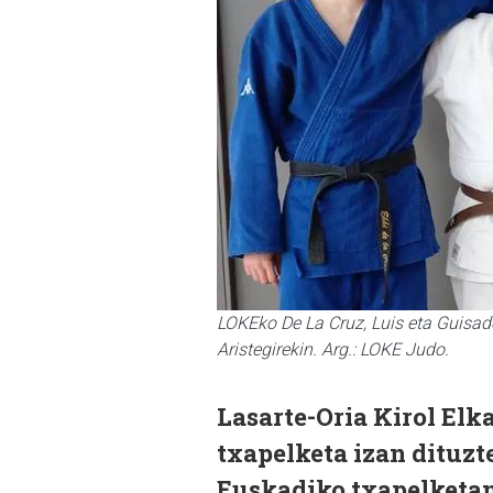
LOKEko De La Cruz, Luis eta Guisado
Aristegirekin. Arg.: LOKE Judo.
Lasarte-Oria Kirol Elk
txapelketa izan dituzt
Euskadiko txapelketa