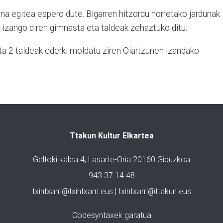
na egitea espero dute. Bigarren hitzordu horretako jardunak
 izango diren gimnasta eta taldeak zehaztuko ditu.
 eta 2 taldeak ederki moldatu ziren Oiartzunen izandako
Ttakun Kultur Elkartea
Geltoki kalea 4, Lasarte-Oria 20160 Gipuzkoa
943 37 14 48
txintxarri@txintxarri.eus | txintxarri@ttakun.eus
Codesyntaxek garatua