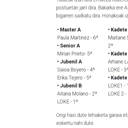
postuetan jarri dira. Bakarka ere
bigarren sailkatu dira. Honakoak i
• Master A
• Kadete
Paula Martinez - 6ª
Maitane 
• Senior A
2ª
Mirian Prieto- 5ª
• Kadete
• Jubenil A
Arhane La
Saioa Boyero - 4ª
LOKE - 3
Erika Tejero - 5ª
• Kadete
• Jubenil B
LOKE1 - 
Aitana Molano - 2ª
LOKE 2 -
LOKE - 1ª
Ongi hasi dute lehiaketa garaia e
eskertu nahi dute.