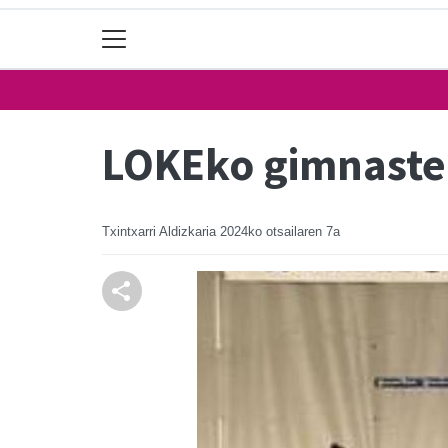
LOKEko gimnastek
Txintxarri Aldizkaria
2024ko otsailaren 7a