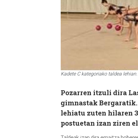
Kadete C kategoriako taldea lehian.
Pozarren itzuli dira L
gimnastak Bergaratik.
lehiatu zuten hilaren 
postuetan izan ziren e
Taldeak izan dira emaitza hobere