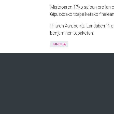
Martxoaren 17ko saioan ere lan o
Gipuzkoako txapelketako finalean
Hilaren 4an, berriz, Landaberri 1
benjaminen topaketan.
KIROLA