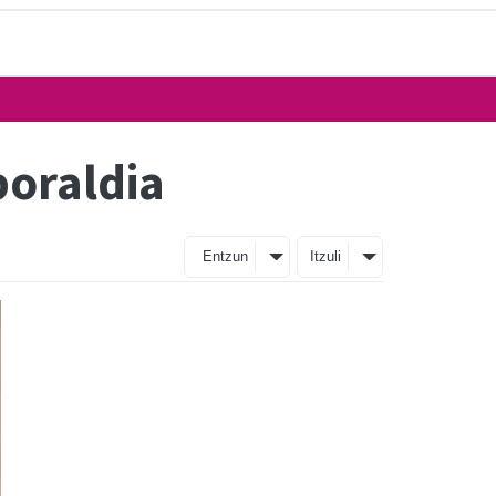
boraldia
Entzun
Itzuli