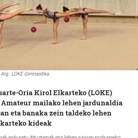
 Arg.: LOKE Gimnastika.
asarte-Oria Kirol Elkarteko (LOKE)
 Amateur mailako lehen jardunaldia
3an eta banaka zein taldeko lehen
lkarteko kideak
nak eskuratu dituztenak eta lehen saioan podiumeko