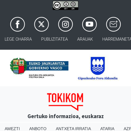
LEGE OHARRA
PUBLIZITATEA
ARAUAK
HARREMANET
Gertuko informazioa, euskaraz
AMEZTI
ANBOTO
ANTXETA IRRATIA
ATARIA
AZP