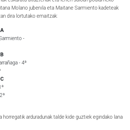
 Aitana Molano jubenila eta Maitane Sarmiento kadeteak
zan dira lortutako emaitzak:
 A
Sarmiento -
 B
rrañaga - 4ª
ª
 C
1ª
 2ª
ta horregatik arduradunak talde kide guztiek egindako lana