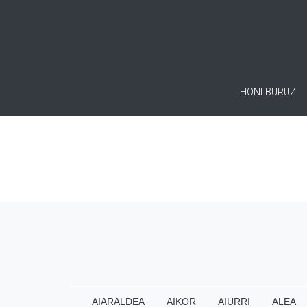
HONI BURUZ
AIARALDEA
AIKOR
AIURRI
ALEA