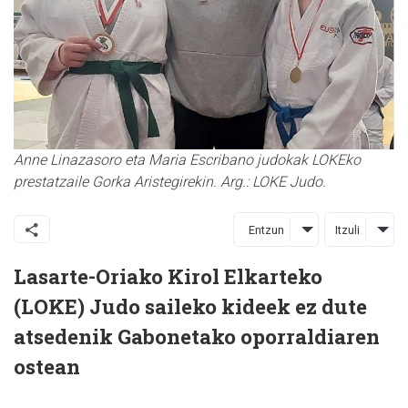
Anne Linazasoro eta Maria Escribano judokak LOKEko
prestatzaile Gorka Aristegirekin. Arg.: LOKE Judo.
Entzun
Itzuli
Lasarte-Oriako Kirol Elkarteko
(LOKE) Judo saileko kideek ez dute
atsedenik Gabonetako oporraldiaren
ostean