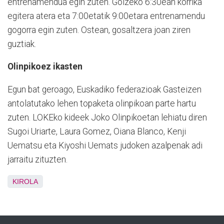
entrenamendua egin zuten. Goizeko 6:30ean korrika
egitera atera eta 7:00etatik 9:00etara entrenamendu
gogorra egin zuten. Ostean, gosaltzera joan ziren
guztiak.
Olinpikoez ikasten
Egun bat geroago, Euskadiko federazioak Gasteizen
antolatutako lehen topaketa olinpikoan parte hartu
zuten. LOKEko kideek Joko Olinpikoetan lehiatu diren
Sugoi Uriarte, Laura Gomez, Oiana Blanco, Kenji
Uematsu eta Kiyoshi Uemats judoken azalpenak adi
jarraitu zituzten.
KIROLA