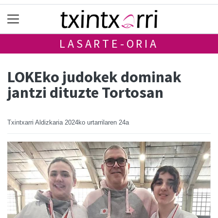
LASARTE-ORIA
LOKEko judokek dominak
jantzi dituzte Tortosan
Txintxarri Aldizkaria
2024ko urtarrilaren 24a