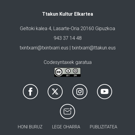
Ttakun Kultur Elkartea
Geltoki kalea 4, Lasarte-Oria 20160 Gipuzkoa
943 37 14 48
txintxarri@txintxarri.eus | txintxarri@ttakun.eus
Codesyntaxek garatua
HONI BURUZ
LEGE OHARRA
PUBLIZITATEA