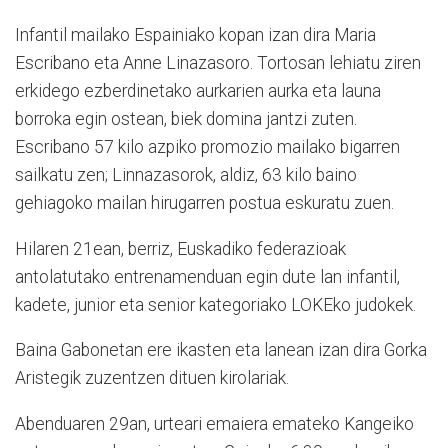
Infantil mailako Espainiako kopan izan dira Maria
Escribano eta Anne Linazasoro. Tortosan lehiatu ziren
erkidego ezberdinetako aurkarien aurka eta launa
borroka egin ostean, biek domina jantzi zuten.
Escribano 57 kilo azpiko promozio mailako bigarren
sailkatu zen; Linnazasorok, aldiz, 63 kilo baino
gehiagoko mailan hirugarren postua eskuratu zuen.
Hilaren 21ean, berriz, Euskadiko federazioak
antolatutako entrenamenduan egin dute lan infantil,
kadete, junior eta senior kategoriako LOKEko judokek.
Baina Gabonetan ere ikasten eta lanean izan dira Gorka
Aristegik zuzentzen dituen kirolariak.
Abenduaren 29an, urteari emaiera emateko Kangeiko