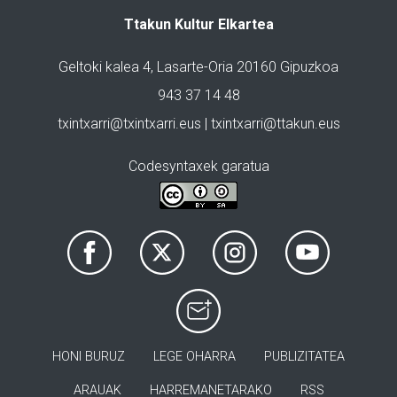
Ttakun Kultur Elkartea
Geltoki kalea 4, Lasarte-Oria 20160 Gipuzkoa
943 37 14 48
txintxarri@txintxarri.eus | txintxarri@ttakun.eus
Codesyntaxek garatua
HONI BURUZ
LEGE OHARRA
PUBLIZITATEA
ARAUAK
HARREMANETARAKO
RSS