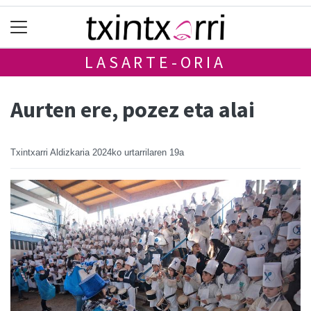
LASARTE-ORIA
Aurten ere, pozez eta alai
Txintxarri Aldizkaria
2024ko urtarrilaren 19a