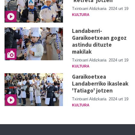
Txintxarri Aldizkaria
2024 urt 19
KULTURA
Landaberri-
Garaikoetxean gogoz
astindu dituzte
makilak
Txintxarri Aldizkaria
2024 urt 19
KULTURA
Garaikoetxea
Landaberriko ikasleak
'Tatiago' jotzen
Txintxarri Aldizkaria
2024 urt 19
KULTURA