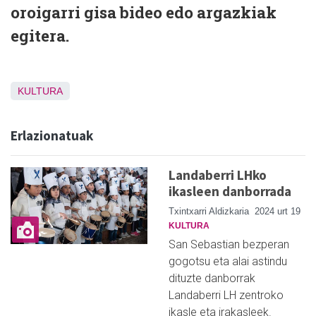
oroigarri gisa bideo edo argazkiak
egitera.
KULTURA
Erlazionatuak
Landaberri LHko
ikasleen danborrada
Txintxarri Aldizkaria
2024 urt 19
KULTURA
San Sebastian bezperan
gogotsu eta alai astindu
dituzte danborrak
Landaberri LH zentroko
ikasle eta irakasleek.