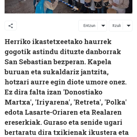
Entzun
Itzuli
Herriko ikastetxeetako haurrek
gogotik astindu dituzte danborrak
San Sebastian bezperan. Kapela
buruan eta sukaldariz jantzita,
hotzari aurre egin diote umore onez.
Ez dira falta izan 'Donostiako
Martxa', 'Iriyarena', 'Retreta', 'Polka'
edota Lasarte-Oriaren eta Realaren
ereserkiak. Guraso eta senide ugari
bertaratu dira txikienak ikustera eta