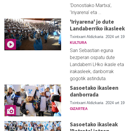
'Donostiako Martxa',
'Iriyarena' eta …
'Iriyarena' jo dute
Landaberriko ikasleek
Txintxarri Aldizkaria
2024 urt 19
KULTURA
San Sebastian eguna
bezperan ospatu dute
Landaberri LHko ikasle eta
irakasleek, danborrak
gogotik astinduta.
Sasoetako ikasleen
danborrada
Txintxarri Aldizkaria
2024 urt 19
GIZARTEA
Sasoetako ikasleak
'Retreta' jotzen