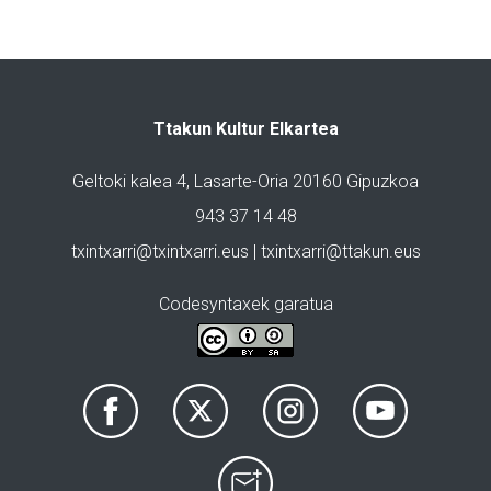
Ttakun Kultur Elkartea
Geltoki kalea 4, Lasarte-Oria 20160 Gipuzkoa
943 37 14 48
txintxarri@txintxarri.eus | txintxarri@ttakun.eus
Codesyntaxek garatua