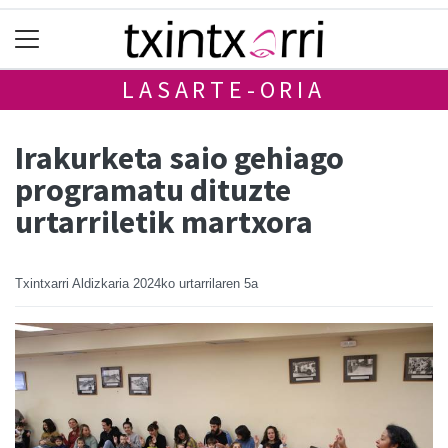
LASARTE-ORIA
Irakurketa saio gehiago
programatu dituzte
urtarriletik martxora
Txintxarri Aldizkaria
2024ko urtarrilaren 5a