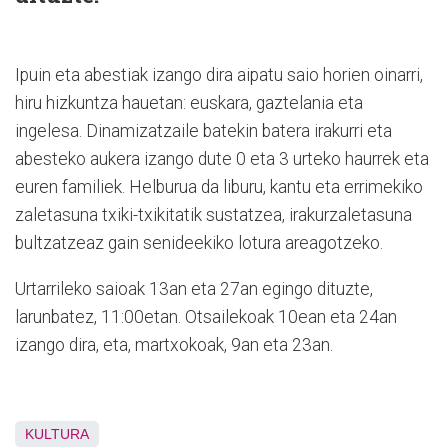
Ipuin eta abestiak izango dira aipatu saio horien oinarri,
hiru hizkuntza hauetan: euskara, gaztelania eta
ingelesa. Dinamizatzaile batekin batera irakurri eta
abesteko aukera izango dute 0 eta 3 urteko haurrek eta
euren familiek. Helburua da liburu, kantu eta errimekiko
zaletasuna txiki-txikitatik sustatzea, irakurzaletasuna
bultzatzeaz gain senideekiko lotura areagotzeko.
Urtarrileko saioak 13an eta 27an egingo dituzte,
larunbatez, 11:00etan. Otsailekoak 10ean eta 24an
izango dira, eta, martxokoak, 9an eta 23an.
KULTURA