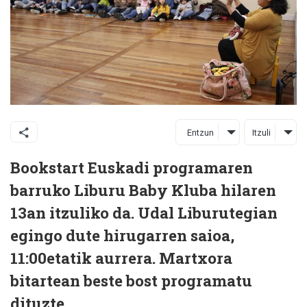
Entzun
Itzuli
Bookstart Euskadi programaren
barruko Liburu Baby Kluba hilaren
13an itzuliko da. Udal Liburutegian
egingo dute hirugarren saioa,
11:00etatik aurrera. Martxora
bitartean beste bost programatu
dituzte.