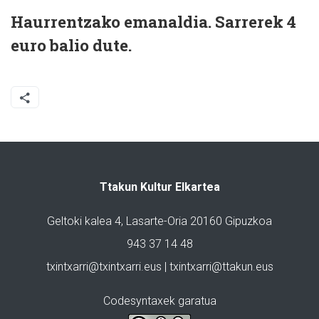
Haurrentzako emanaldia. Sarrerek 4
euro balio dute.
Ttakun Kultur Elkartea
Geltoki kalea 4, Lasarte-Oria 20160 Gipuzkoa
943 37 14 48
txintxarri@txintxarri.eus | txintxarri@ttakun.eus
Codesyntaxek garatua