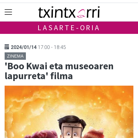
LASARTE-ORIA
2024/01/14
17:00 - 18:45
ZINEMA
'Boo Kwai eta museoaren
lapurreta' filma