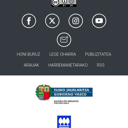
HONI BURUZ
LEGE OHARRA
PUBLIZITATEA
ARAUAK
HARREMANETARAKO
RSS