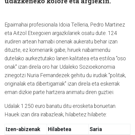
udazkeneko kolore eta argiekin.
Epaimahai profesionala Idoia Telleria, Pedro Martinez
eta Aitzol Etxegoien argazkilariek osatu dute. 124
irudiren artean hamabi onenak aukeratu behar izan
dituzte, ez komeriarik gabe, hiruek nabarmendu
dutelako aurkeztutako lanen kalitatea eta estiloa "oso
onak" izan direla oro har. Udaleko Sozioekonomia
zinegotzi Nuria Fernandezek gehitu du irudiak "politak,
originalak eta dibertigarriak" izan direla eta eskerrak
eman dizkie parte hartzera animatu diren guztiei.
Udalak 1.250 euro banatu ditu erosketa bonuetan.
Hauek izan dira irabazleak, hilabetez hilabete:
Izen-abizenak
Hilabetea
Saria