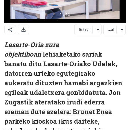
Entzun
Itzuli
Lasarte-Oria zure
objektiboan
lehiaketako sariak
banatu ditu Lasarte-Oriako Udalak,
datorren urteko egutegirako
aukeratu dituzten hamabi argazkien
egileak udaletxera gonbidatuta. Jon
Zugastik ateratako irudi ederra
eraman dute azalera: Brunet Enea
parkeko kioskoa ikus daiteke,