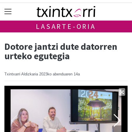
LASARTE-ORIA
Dotore jantzi dute datorren
urteko egutegia
Txintxarri Aldizkaria
2023ko abenduaren 14a