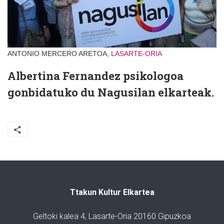
ANTONIO MERCERO ARETOA,
LASARTE-ORIA
Albertina Fernandez psikologoa
gonbidatuko du Nagusilan elkarteak.
Ttakun Kultur Elkartea
Geltoki kalea 4, Lasarte-Oria 20160 Gipuzkoa