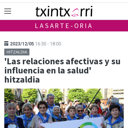
LASARTE-ORIA
2023/12/05
16:30 - 18:00
HITZALDIA
'Las relaciones afectivas y su
influencia en la salud'
hitzaldia