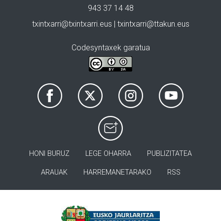
943 37 14 48
txintxarri@txintxarri.eus | txintxarri@ttakun.eus
Codesyntaxek garatua
HONI BURUZ
LEGE OHARRA
PUBLIZITATEA
ARAUAK
HARREMANETARAKO
RSS