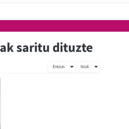
ak saritu dituzte
Entzun
Itzuli