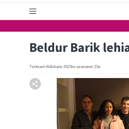
Beldur Barik lehi
Txintxarri Aldizkaria
2023ko azaroaren 23a