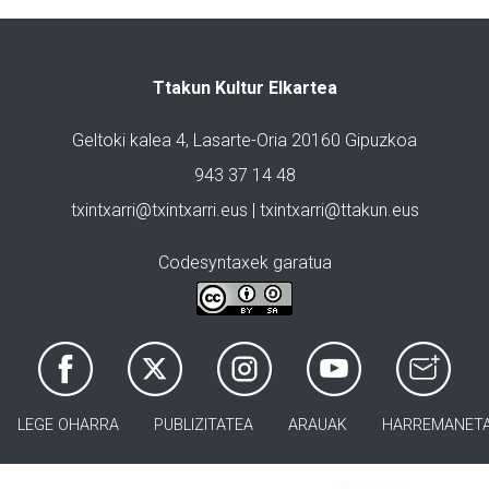
Ttakun Kultur Elkartea
Geltoki kalea 4, Lasarte-Oria 20160 Gipuzkoa
943 37 14 48
txintxarri@txintxarri.eus | txintxarri@ttakun.eus
Codesyntaxek garatua
LEGE OHARRA
PUBLIZITATEA
ARAUAK
HARREMANET