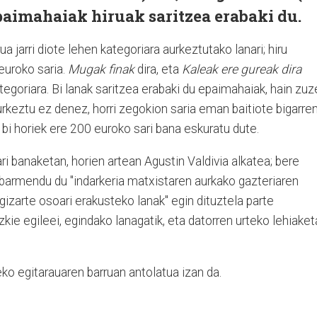
Epaimahaiak hiruak saritzea erabaki du.
ua jarri diote lehen kategoriara aurkeztutako lanari; hiru
euroko saria.
Mugak finak
dira, eta
Kaleak ere gureak dira
tegoriara. Bi lanak saritzea erabaki du epaimahaiak, hain zu
urkeztu ez denez, horri zegokion saria eman baitiote bigarre
n bi horiek ere 200 euroko sari bana eskuratu dute.
ari banaketan, horien artean Agustin Valdivia alkatea; bere
abarmendu du "indarkeria matxistaren aurkako gazteriaren
gizarte osoari erakusteko lanak" egin dituztela parte
kie egileei, egindako lanagatik, eta datorren urteko lehiake
o egitarauaren barruan antolatua izan da.