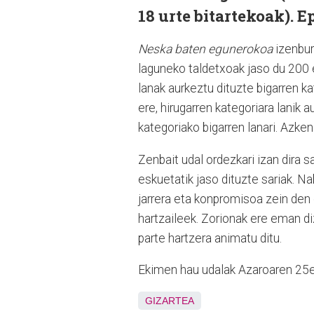
18 urte bitartekoak). 
Neska baten egunerokoa
izenbur
laguneko taldetxoak jaso du 200 
lanak aurkeztu dituzte bigarren ka
ere, hirugarren kategoriara
lanik a
kategoriako bigarren lanari. Azke
Zenbait udal ordezkari izan dira s
eskuetatik jaso dituzte sariak. N
jarrera eta konpromisoa zein den 
hartzaileek. Zorionak ere eman diz
parte hartzera animatu ditu.
Ekimen hau udalak Azaroaren 25ek
GIZARTEA