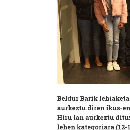
Beldur Barik lehiaketa
aurkeztu diren ikus-en
Hiru lan aurkeztu ditu
lehen kategoriara (12-1