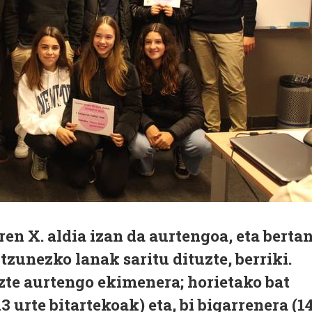
ren X. aldia izan da aurtengoa, eta berta
tzunezko lanak saritu dituzte, berriki.
zte aurtengo ekimenera; horietako bat
3 urte bitartekoak) eta, bi bigarrenera (1