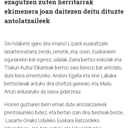
ezagutzen zuten herritarrak
ekimenera joan daitezen deitu dituzte
antolatzaileek
Sei hilabete igaro dira Imanol Lizardi euskaltzale
lasarteoriatarra zendu zenetik, eta, orain, Euskararen
egunarekin bat eginez, udalak, Earra bertso-eskolak eta
Ttakun Kultur Elkarteak bertso saio bereizi bat antolatu
dute bera omentzeko. Andoni Egaña eta Ane Labaka
bertsolariak arituko dira oholtza gainean, eta Mailu
Arruti arduratuko da saioa gidatzeaz.
Horren guztiaren berri eman dute antolatzaileek
prentsaurreko bidez, eta bertan izan dira, besteak beste,
Lasarte-Oriako Udaleko Euskara Batzordeko