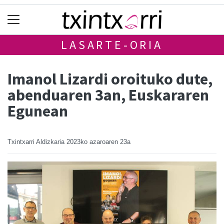
LASARTE-ORIA
Imanol Lizardi oroituko dute,
abenduaren 3an, Euskararen
Egunean
Txintxarri Aldizkaria
2023ko azaroaren 23a