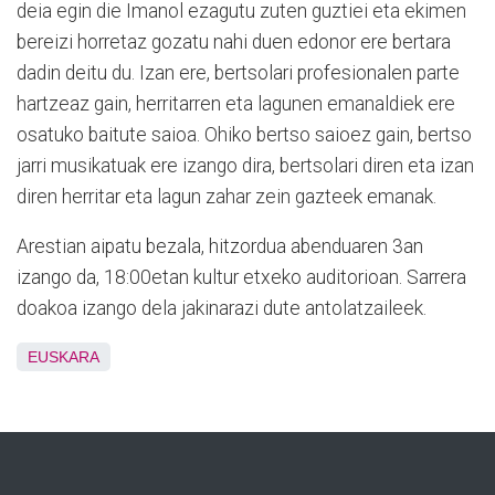
deia egin die Imanol ezagutu zuten guztiei eta ekimen
bereizi horretaz gozatu nahi duen edonor ere bertara
dadin deitu du. Izan ere, bertsolari profesionalen parte
hartzeaz gain, herritarren eta lagunen emanaldiek ere
osatuko baitute saioa. Ohiko bertso saioez gain, bertso
jarri musikatuak ere izango dira, bertsolari diren eta izan
diren herritar eta lagun zahar zein gazteek emanak.
Arestian aipatu bezala, hitzordua abenduaren 3an
izango da, 18:00etan kultur etxeko auditorioan. Sarrera
doakoa izango dela jakinarazi dute antolatzaileek.
EUSKARA