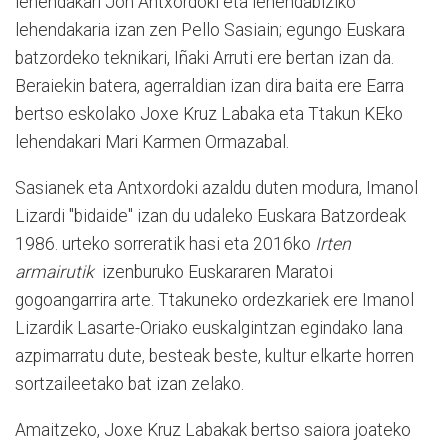
lehendakari Jon Antxordoki eta lehendabiziko
lehendakaria izan zen Pello Sasiain; egungo Euskara
batzordeko teknikari, Iñaki Arruti ere bertan izan da.
Beraiekin batera, agerraldian izan dira baita ere Earra
bertso eskolako Joxe Kruz Labaka eta Ttakun KEko
lehendakari Mari Karmen Ormazabal.
Sasianek eta Antxordoki azaldu duten modura, Imanol
Lizardi "bidaide" izan du udaleko Euskara Batzordeak
1986. urteko sorreratik hasi eta 2016ko
Irten
armairutik
izenburuko Euskararen Maratoi
gogoangarrira arte. Ttakuneko ordezkariek ere Imanol
Lizardik Lasarte-Oriako euskalgintzan egindako lana
azpimarratu dute, besteak beste, kultur elkarte horren
sortzaileetako bat izan zelako.
Amaitzeko, Joxe Kruz Labakak bertso saiora joateko