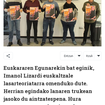
Entzun
Itzuli
Euskararen Egunarekin bat eginik,
Imanol Lizardi euskaltzale
lasarteoriatarra omenduko dute.
Herrian egindako lanaren trukean
jasoko du aintzatespena. Hura