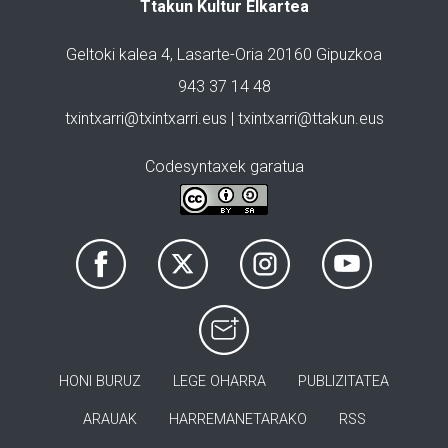
Ttakun Kultur Elkartea
Geltoki kalea 4, Lasarte-Oria 20160 Gipuzkoa
943 37 14 48
txintxarri@txintxarri.eus | txintxarri@ttakun.eus
Codesyntaxek garatua
HONI BURUZ
LEGE OHARRA
PUBLIZITATEA
ARAUAK
HARREMANETARAKO
RSS