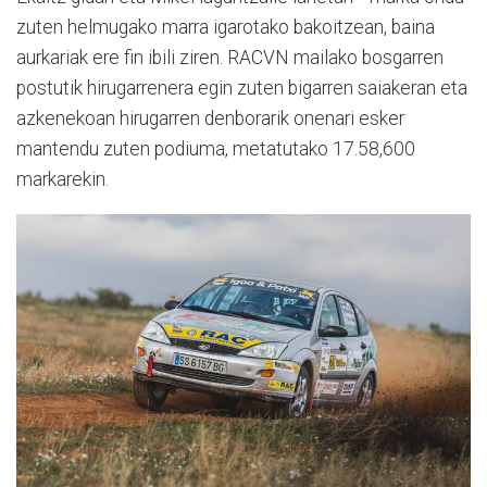
zuten helmugako marra igarotako bakoitzean, baina
aurkariak ere fin ibili ziren. RACVN mailako bosgarren
postutik hirugarrenera egin zuten bigarren saiakeran eta
azkenekoan hirugarren denborarik onenari esker
mantendu zuten podiuma, metatutako 17.58,600
markarekin.