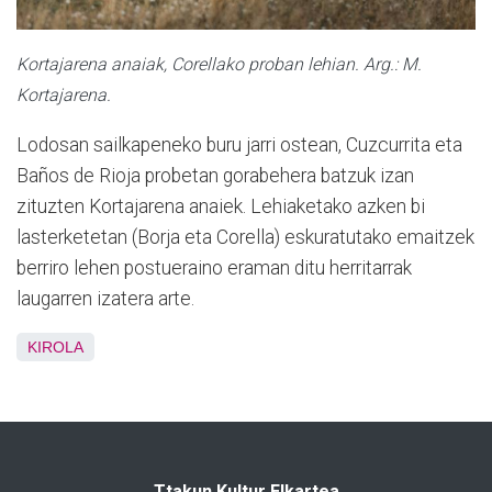
Kortajarena anaiak, Corellako proban lehian. Arg.:
M.
Kortajarena.
Lodosan sailkapeneko buru jarri ostean, Cuzcurrita eta
Baños de Rioja probetan gorabehera batzuk izan
zituzten Kortajarena anaiek. Lehiaketako azken bi
lasterketetan (Borja eta Corella) eskuratutako emaitzek
berriro lehen postueraino eraman ditu herritarrak
laugarren izatera arte.
KIROLA
Ttakun Kultur Elkartea