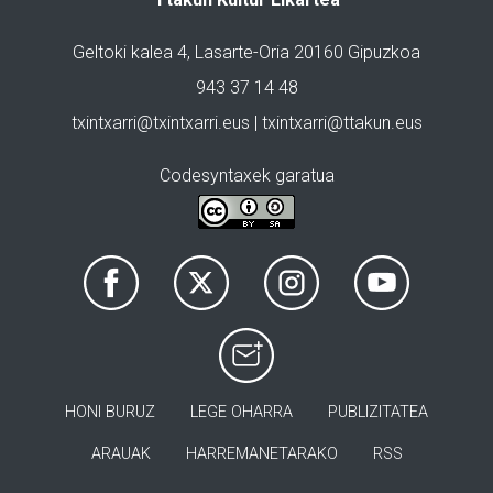
Geltoki kalea 4, Lasarte-Oria 20160 Gipuzkoa
943 37 14 48
txintxarri@txintxarri.eus | txintxarri@ttakun.eus
Codesyntaxek garatua
HONI BURUZ
LEGE OHARRA
PUBLIZITATEA
ARAUAK
HARREMANETARAKO
RSS