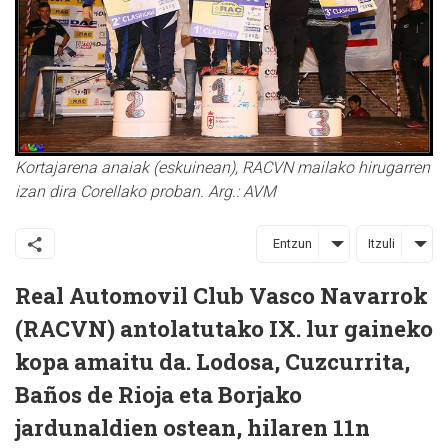
Kortajarena anaiak (eskuinean), RACVN mailako hirugarren
izan dira Corellako proban. Arg.: AVM
Entzun
Itzuli
Real Automovil Club Vasco Navarrok
(RACVN) antolatutako IX. lur gaineko
kopa amaitu da. Lodosa, Cuzcurrita,
Baños de Rioja eta Borjako
jardunaldien ostean, hilaren 11n