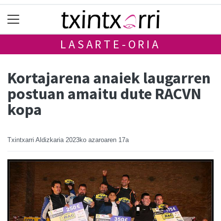
LASARTE-ORIA
Kortajarena anaiek laugarren
postuan amaitu dute RACVN
kopa
Txintxarri Aldizkaria
2023ko azaroaren 17a