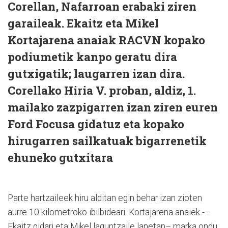
Corellan, Nafarroan erabaki ziren
garaileak. Ekaitz eta Mikel
Kortajarena anaiak RACVN kopako
podiumetik kanpo geratu dira
gutxigatik; laugarren izan dira.
Corellako Hiria V. proban, aldiz, 1.
mailako zazpigarren izan ziren euren
Ford Focusa gidatuz eta kopako
hirugarren sailkatuak bigarrenetik
ehuneko gutxitara
Parte hartzaileek hiru alditan egin behar izan zioten
aurre 10 kilometroko ibilbideari. Kortajarena anaiek -–
Ekaitz gidari eta Mikel laguntzaile lanetan– marka ondu