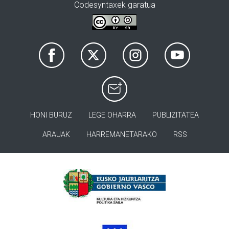
Codesyntaxek garatua
HONI BURUZ
LEGE OHARRA
PUBLIZITATEA
ARAUAK
HARREMANETARAKO
RSS