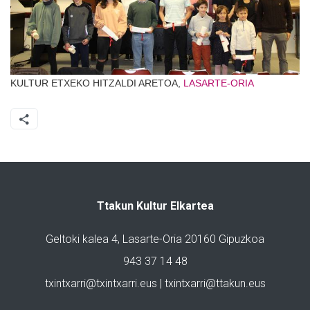
KULTUR ETXEKO HITZALDI ARETOA,
LASARTE-ORIA
Ttakun Kultur Elkartea
Geltoki kalea 4, Lasarte-Oria 20160 Gipuzkoa
943 37 14 48
txintxarri@txintxarri.eus | txintxarri@ttakun.eus