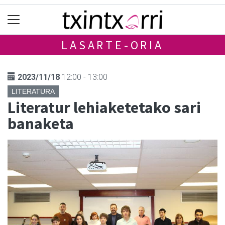
LASARTE-ORIA
2023/11/18
12:00 - 13:00
LITERATURA
Literatur lehiaketetako sari
banaketa