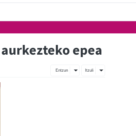
k aurkezteko epea
Entzun
Itzuli