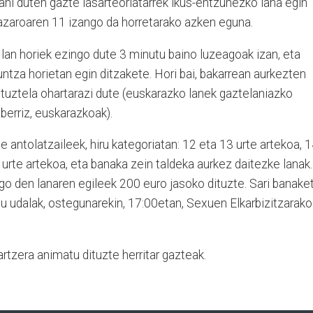
ahi duten gazte lasarteoriatarrek ikus-entzunezko lana egin
; azaroaren 11 izango da horretarako azken eguna.
 lan horiek ezingo dute 3 minutu baino luzeagoak izan, eta
untza horietan egin ditzakete. Hori bai, bakarrean aurkezten
dituztela ohartarazi dute (euskarazko lanek gaztelaniazko
 berriz, euskarazkoak).
 antolatzaileek, hiru kategoriatan: 12 eta 13 urte artekoa, 
 urte artekoa, eta banaka zein taldeka aurkez daitezke lanak.
go den lanaren egileek 200 euro jasoko dituzte. Sari banake
u udalak, ostegunarekin, 17:00etan, Sexuen Elkarbizitzarako
rtzera animatu dituzte herritar gazteak.