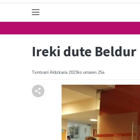
Ireki dute Beldur
Txintxarri Aldizkaria
2023ko urriaren 25a