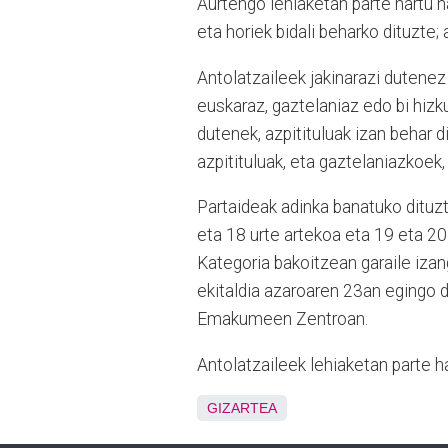
Aurtengo lehiaketan parte hartu n
eta horiek bidali beharko dituzte
Antolatzaileek jakinarazi dutenez
euskaraz, gaztelaniaz edo bi hizk
dutenek, azpitituluak izan behar 
azpitituluak, eta gaztelaniazkoek,
Partaideak adinka banatuko dituzte
eta 18 urte artekoa eta 19 eta 20
Kategoria bakoitzean garaile izan
ekitaldia azaroaren 23an egingo d
Emakumeen Zentroan.
Antolatzaileek lehiaketan parte ha
GIZARTEA