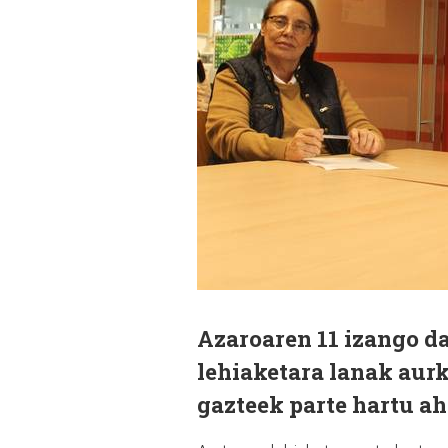
Azaroaren 11 izango da
lehiaketara lanak aurk
gazteek parte hartu ah