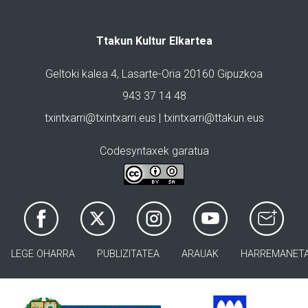
Ttakun Kultur Elkartea
Geltoki kalea 4, Lasarte-Oria 20160 Gipuzkoa
943 37 14 48
txintxarri@txintxarri.eus | txintxarri@ttakun.eus
Codesyntaxek garatua
LEGE OHARRA
PUBLIZITATEA
ARAUAK
HARREMANET