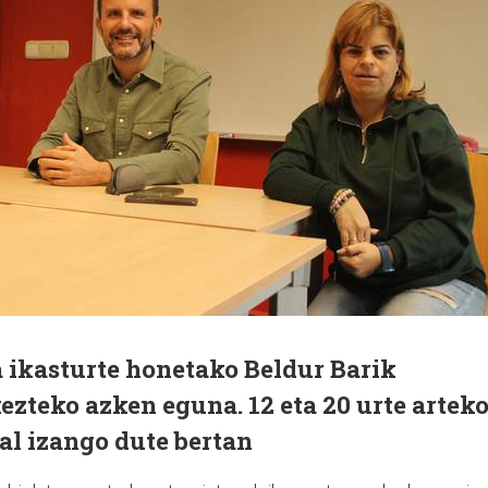
 ikasturte honetako Beldur Barik
ezteko azken eguna. 12 eta 20 urte artek
al izango dute bertan