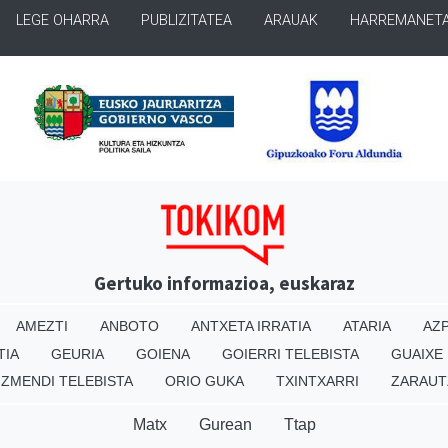
LEGE OHARRA
PUBLIZITATEA
ARAUAK
HARREMANET
Gertuko informazioa, euskaraz
AMEZTI
ANBOTO
ANTXETA IRRATIA
ATARIA
AZP
TIA
GEURIA
GOIENA
GOIERRI TELEBISTA
GUAIXE
IZMENDI TELEBISTA
ORIO GUKA
TXINTXARRI
ZARAUT
Matx
Gurean
Ttap