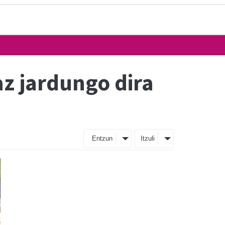
z jardungo dira
Entzun
Itzuli