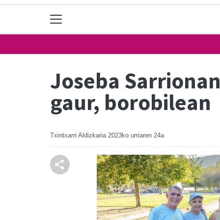
Joseba Sarrionan
gaur, borobilean
Txintxarri Aldizkaria
2023ko urriaren 24a