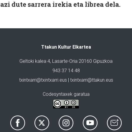
zi dute sarrera irekia eta librea dela.
Ttakun Kultur Elkartea
Geltoki kalea 4, Lasarte-Oria 20160 Gipuzkoa
943 37 14 48
txintxarri@txintxarri.eus | txintxarri@ttakun.eus
Codesyntaxek garatua