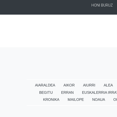
HONI BURUZ
AIARALDEA
AIKOR
AIURRI
ALEA
BEGITU
ERRAN
EUSKALERRIA IRRA
KRONIKA
MAILOPE
NOAUA
O