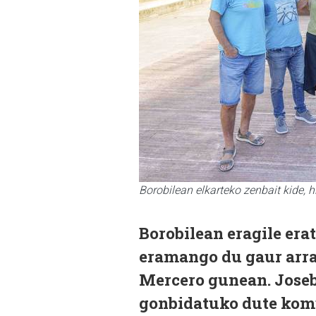
Borobilean elkarteko zenbait kide, 
Borobilean eragile era
eramango du gaur arrat
Mercero gunean. Joseba
gonbidatuko dute kom