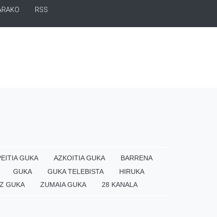
ARAKO
RSS
EITIA GUKA
AZKOITIA GUKA
BARRENA
GUKA
GUKA TELEBISTA
HIRUKA
Z GUKA
ZUMAIA GUKA
28 KANALA