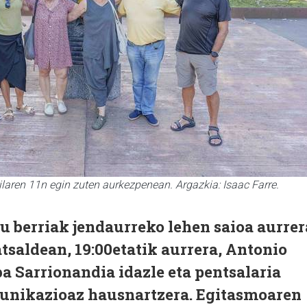
hilaren 11n egin zuten aurkezpenean. Argazkia: Isaac Farre.
tu berriak jendaurreko lehen saioa aurrer
saldean, 19:00etatik aurrera, Antonio
 Sarrionandia idazle eta pentsalaria
unikazioaz hausnartzera. Egitasmoaren