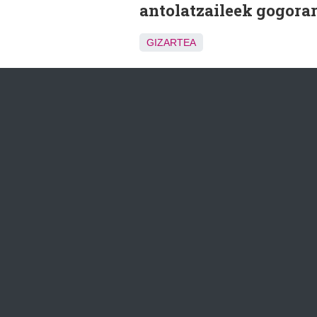
antolatzaileek gogorara
GIZARTEA