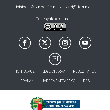
txintxarri@txintxarri.eus | txintxarri@ttakun.eus
Codesyntaxek garatua
HONI BURUZ
LEGE OHARRA
PUBLIZITATEA
ARAUAK
HARREMANETARAKO
RSS