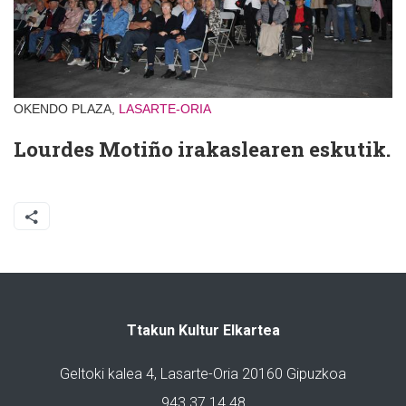
OKENDO PLAZA,
LASARTE-ORIA
Lourdes Motiño irakaslearen eskutik.
Ttakun Kultur Elkartea
Geltoki kalea 4, Lasarte-Oria 20160 Gipuzkoa
943 37 14 48