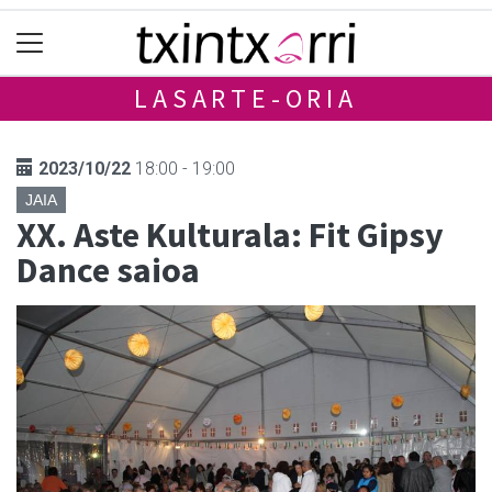
LASARTE-ORIA
2023/10/22
18:00 - 19:00
JAIA
XX. Aste Kulturala: Fit Gipsy
Dance saioa