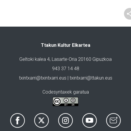
Ttakun Kultur Elkartea
Geltoki kalea 4, Lasarte-Oria 20160 Gipuzkoa
943 37 14 48
txintxarri@txintxarri.eus | txintxarri@ttakun.eus
Codesyntaxek garatua