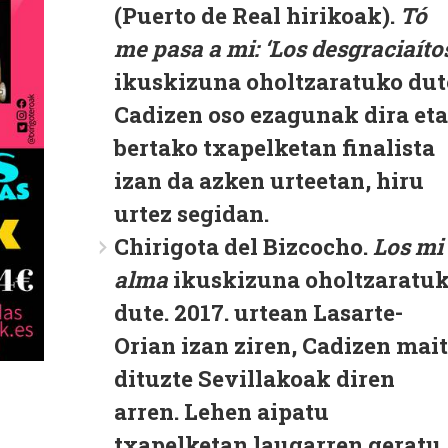
(Puerto de Real hirikoak).
Tó
me pasa a mi: ‘Los desgraciaíto
ikuskizuna oholtzaratuko dut
Cadizen oso ezagunak dira eta
bertako txapelketan finalista
izan da azken urteetan, hiru
urtez segidan.
Chirigota del Bizcocho.
Los mi
alma
ikuskizuna oholtzaratu
dute. 2017. urtean Lasarte-
Orian izan ziren, Cadizen mai
dituzte Sevillakoak diren
arren. Lehen aipatu
txapelketan laugarren geratu