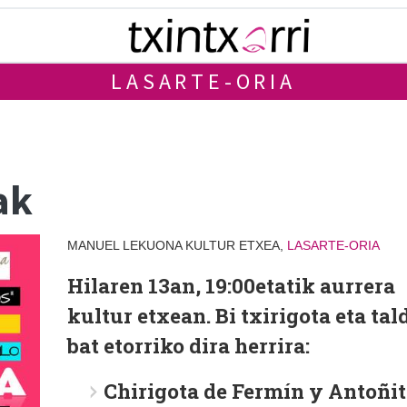
LASARTE-ORIA
ak
MANUEL LEKUONA KULTUR ETXEA,
LASARTE-ORIA
Hilaren 13an, 19:00etatik aurrera
kultur etxean. Bi txirigota eta tal
bat etorriko dira herrira:
Chirigota de Fermín y Antoñi