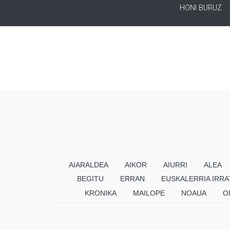
HONI BURUZ
AIARALDEA
AIKOR
AIURRI
ALEA
BEGITU
ERRAN
EUSKALERRIA IRRA
KRONIKA
MAILOPE
NOAUA
O