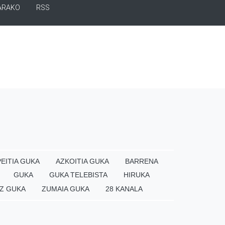
ARAKO
RSS
EITIA GUKA
AZKOITIA GUKA
BARRENA
GUKA
GUKA TELEBISTA
HIRUKA
Z GUKA
ZUMAIA GUKA
28 KANALA