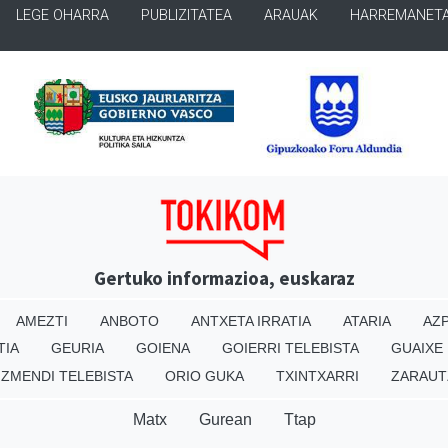
LEGE OHARRA
PUBLIZITATEA
ARAUAK
HARREMANET
Gertuko informazioa, euskaraz
AMEZTI
ANBOTO
ANTXETA IRRATIA
ATARIA
AZP
TIA
GEURIA
GOIENA
GOIERRI TELEBISTA
GUAIXE
IZMENDI TELEBISTA
ORIO GUKA
TXINTXARRI
ZARAUT
Matx
Gurean
Ttap