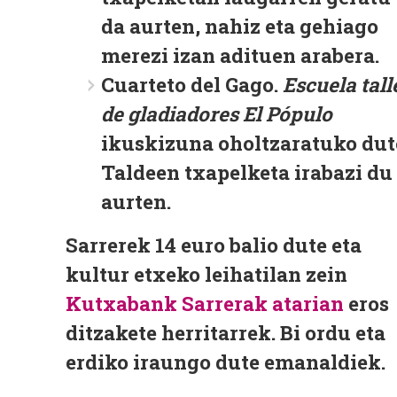
da aurten, nahiz eta gehiago
merezi izan adituen arabera.
Cuarteto del Gago.
Escuela tall
de gladiadores El Pópulo
ikuskizuna oholtzaratuko dut
Taldeen txapelketa irabazi du
aurten.
Sarrerek 14 euro balio dute eta
kultur etxeko leihatilan zein
Kutxabank Sarrerak atarian
eros
ditzakete herritarrek. Bi ordu eta
erdiko iraungo dute emanaldiek.