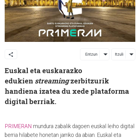
Entzun
Itzuli
Euskal eta euskarazko
edukien
streaming
zerbitzurik
handiena izatea du xede plataforma
digital berriak.
PRIMERAN
mundura zabalik dagoen euskal leiho digital
berria hilabete honetan jarriko da abian. Euskal eta