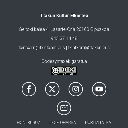
Ttakun Kultur Elkartea
Geltoki kalea 4, Lasarte-Oria 20160 Gipuzkoa
943 37 14 48
txintxarri@txintxarri.eus | txintxarri@ttakun.eus
Codesyntaxek garatua
HONI BURUZ
LEGE OHARRA
PUBLIZITATEA