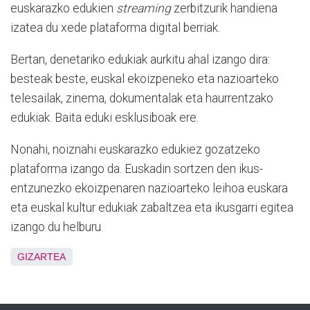
euskarazko edukien
streaming
zerbitzurik handiena
izatea du xede plataforma digital berriak.
Bertan, denetariko edukiak aurkitu ahal izango dira:
besteak beste, euskal ekoizpeneko eta nazioarteko
telesailak, zinema, dokumentalak eta haurrentzako
edukiak. Baita eduki esklusiboak ere.
Nonahi, noiznahi euskarazko edukiez gozatzeko
plataforma izango da. Euskadin sortzen den ikus-
entzunezko ekoizpenaren nazioarteko leihoa euskara
eta euskal kultur edukiak zabaltzea eta ikusgarri egitea
izango du helburu.
GIZARTEA