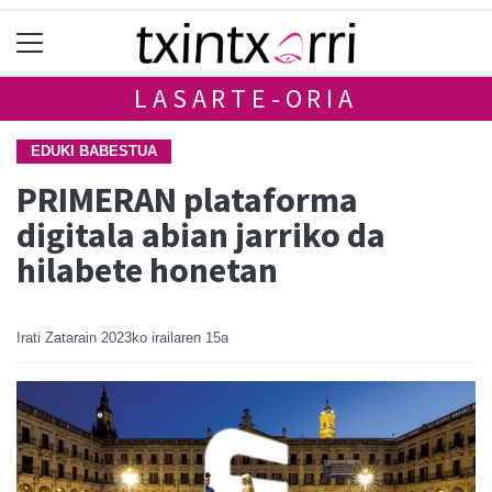
LASARTE-ORIA
EDUKI BABESTUA
PRIMERAN plataforma
digitala abian jarriko da
hilabete honetan
Irati Zatarain
2023ko irailaren 15a