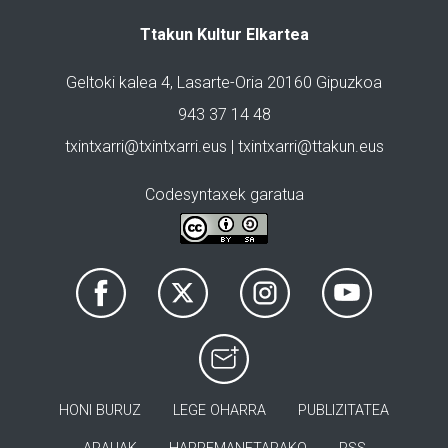
Ttakun Kultur Elkartea
Geltoki kalea 4, Lasarte-Oria 20160 Gipuzkoa
943 37 14 48
txintxarri@txintxarri.eus | txintxarri@ttakun.eus
Codesyntaxek garatua
HONI BURUZ
LEGE OHARRA
PUBLIZITATEA