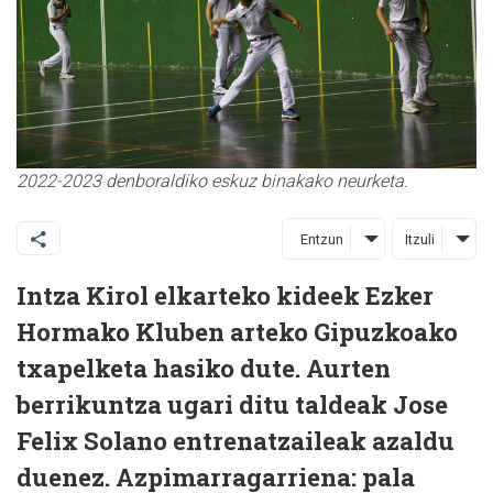
2022-2023 denboraldiko eskuz binakako neurketa.
Entzun
Itzuli
Intza Kirol elkarteko kideek Ezker
Hormako Kluben arteko Gipuzkoako
txapelketa hasiko dute. Aurten
berrikuntza ugari ditu taldeak Jose
Felix Solano entrenatzaileak azaldu
duenez. Azpimarragarriena: pala