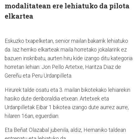
modalitatean ere lehiatuko da pilota
elkartea
Eskuzko txapelketan, senior mailan bakarrik lehiatuko
da. Iaz herriko elkarteak maila horretako jokalaririk ez
bazuen inskribatu, aurten hiru kide izango ditu kategoria
horretan lehian: Jon Pello Artetxe, Haritza Diaz de
Gereñu eta Peru Urdanpilleta.
Hirurek talde osatu eta 3. mailan bikotekako lehiarekin
hasiko dute denboraldia etxean. Artetxek eta
Urdanpilletak Eibar 1 bikotea izango dute aurrez aurre,
hilaren 16an, eguerdian.
Eta Beñat Olazabal jubenila, aldiz, Hernaniko taldean
entrenatu eta lehiatuko da.