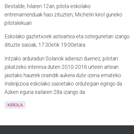
Bestalde, hilaren 12an, pilota eskolako
entrenamenduak hasi zituzten, Michelin kirol guneko
pilotalekuan.
Eskolako gaztetxoek asteartea eta ostegunetan izango
dituzte saioak, 17:30etik 19:00etara.
Intzako arduradun Solanok adierazi duenez, pilotan
jokatzeko interesa duten 2010-2016 urteen artean
jaiotako haurrek oraindik aukera dute izena emateko.
Inskripzioa eskolako saioetako ordutegian egingo da.
Azken eguna irailaren 28a izango da.
KIROLA