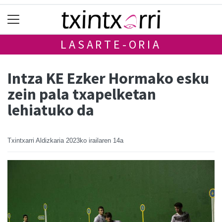
LASARTE-ORIA
Intza KE Ezker Hormako esku
zein pala txapelketan
lehiatuko da
Txintxarri Aldizkaria
2023ko irailaren 14a