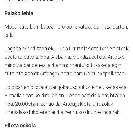
Palako lehia
Modalitate berri batean ere borrokatuko da Intza aurten,
pala.
Jagoba Mendizabalek, Julen Urruzolak eta Iker Artetxek
osatuko dute taldea. Alabaina, Mendizabal eta Artetxe
minduta daudenez, azken momentuko fitxaketa egin
dute eta Xabier Arteagak parte hartuko du txapelketan.
Loidibarren pilotalekuan jokatuko dituzte neurketak eta
3. mailan hasiko dira lehian. Lehen partida bihar, hilaren
15a, 20:00etan izango da. Arteagak eta Urruzolak
Errepalako bikoteren aurka neurtuko dituzte indarrak.
Pilota eskola