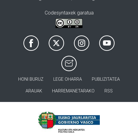
Codesyntaxek garatua
HONI BURUZ
LEGE OHARRA
PUBLIZITATEA
ARAUAK
HARREMANETARAKO
RSS