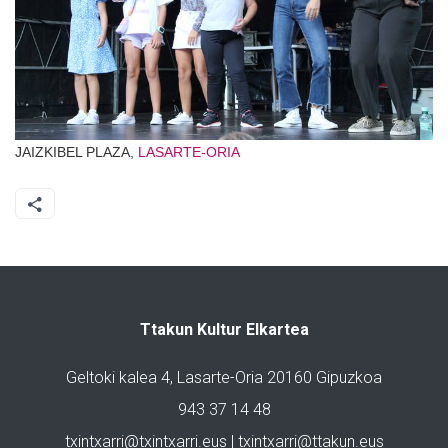
JAIZKIBEL PLAZA,
LASARTE-ORIA
Ttakun Kultur Elkartea
Geltoki kalea 4, Lasarte-Oria 20160 Gipuzkoa
943 37 14 48
txintxarri@txintxarri.eus | txintxarri@ttakun.eus