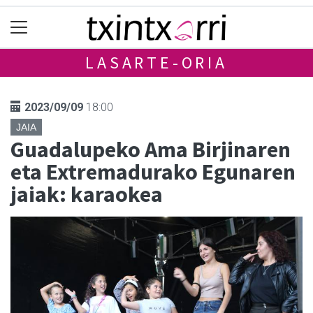
LASARTE-ORIA
2023/09/09
18:00
JAIA
Guadalupeko Ama Birjinaren
eta Extremadurako Egunaren
jaiak: karaokea