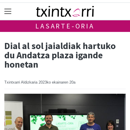
LASARTE-ORIA
Dial al sol jaialdiak hartuko
du Andatza plaza igande
honetan
Txintxarri Aldizkaria
2023ko ekainaren 20a