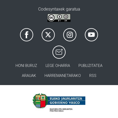
Codesyntaxek garatua
HONI BURUZ
LEGE OHARRA
PUBLIZITATEA
ARAUAK
HARREMANETARAKO
RSS