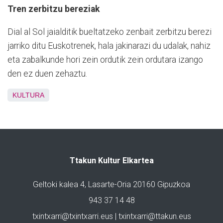
Tren zerbitzu bereziak
Dial al Sol jaialditik bueltatzeko zenbait zerbitzu berezi
jarriko ditu Euskotrenek, hala jakinarazi du udalak, nahiz
eta zabalkunde hori zein ordutik zein ordutara izango
den ez duen zehaztu.
KULTURA
Ttakun Kultur Elkartea
Geltoki kalea 4, Lasarte-Oria 20160 Gipuzkoa
943 37 14 48
txintxarri@txintxarri.eus | txintxarri@ttakun.eus