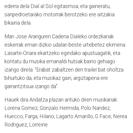
ederra dela Dial al Sol egitasmoa, eta gaineratu,
sanpedroetarako motorrak berotzeko ere aitzakia
bikaina dela.
Mari Jose Aranguren Cadena Dialeko ordezkariak
eskerrak eman dizkio udalari beste urtebetez ekimena
Lasarte-Oriara ekartzeko egindako apustuagatik, eta
kontatu du musika emanaldi hutsak baino gehiago
izango direla: "Erabat zabaltzen den trailer bat oholtza
bihurtuko da, eta musikaz gain, argiztapena ere
garrantzitsua izango da".
Hauek dira Andatza plazan arituko diren musikariak:
Lorena Gomez, Gonzalo Hermida, Polo Nandez,
Huecco, Farga, Hilario, Lagarto Amarillo, G Face, Nerea
Rodriguez, Lorreine.