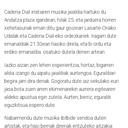
Cadena Dial irratiaren musika jaialdia hartuko du
Andatza plaza igandean, hilak 25, eta jarduera horren
xehetasunak eman ditu gaur goizean Lasarte-Oriako
Udalak eta Cadena Dial-eko ordezkariek. Iragarri dute
emanaldiak 21:30ean hasiko direla, eta bi ordu eta
erdiko emanaldia osatuko dutela denen artean.
Iazko aizan zen lehen esperientzia, hortaz, bigarren
aldia izango du aipatu jaialdiak aurtengoa. Eguraldiari
begira jarri dira denak. Gogoratu dute iaz sekulako euri
jasa bota zuen arren ekimenarekin aurrera egitearen
aldeko apustua egin zutela. Aurten, berriz, eguraldi
eguzkitsua espero dute.
Nabarmendu dute musika ibilbide sendoa duten
artistak, eta hasi berriak direnak entzuteko aitzakia