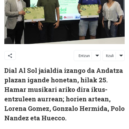
Entzun
Itzuli
Dial Al Sol jaialdia izango da Andatza
plazan igande honetan, hilak 25.
Hamar musikari ariko dira ikus-
entzuleen aurrean; horien artean,
Lorena Gomez, Gonzalo Hermida, Polo
Nandez eta Huecco.