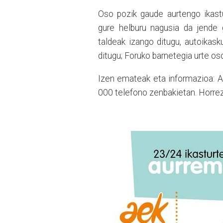
Oso pozik gaude aurtengo ikastur
gure helburu nagusia da jende g
taldeak izango ditugu, autoikask
ditugu; Foruko barnetegia urte os
Izen emateak eta informazioa: 
000 telefono zenbakietan. Horrez