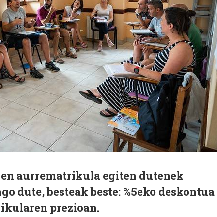
hen aurrematrikula egiten dutenek
go dute, besteak beste: %5eko deskontua
ikularen prezioan.