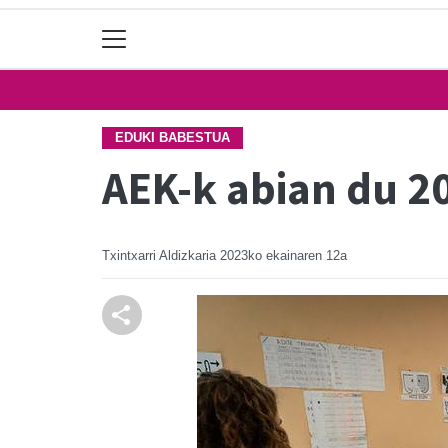
EDUKI BABESTUA
AEK-k abian du 2
Txintxarri Aldizkaria
2023ko ekainaren 12a