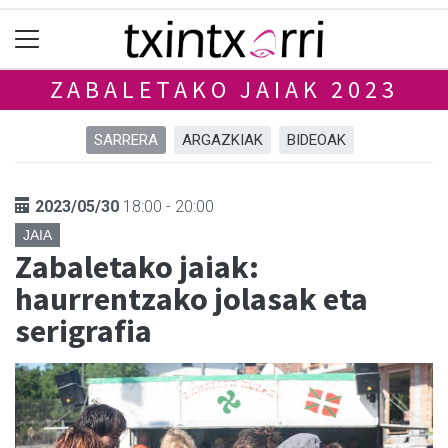
ZABALETAKO JAIAK 2023
SARRERA
ARGAZKIAK
BIDEOAK
2023/05/30
18:00 - 20:00
JAIA
Zabaletako jaiak:
haurrentzako jolasak eta
serigrafia