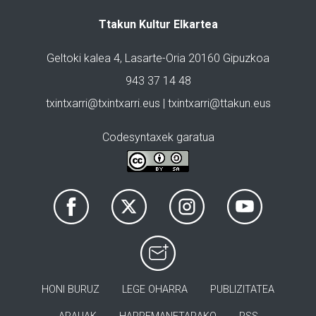
Ttakun Kultur Elkartea
Geltoki kalea 4, Lasarte-Oria 20160 Gipuzkoa
943 37 14 48
txintxarri@txintxarri.eus | txintxarri@ttakun.eus
Codesyntaxek garatua
HONI BURUZ
LEGE OHARRA
PUBLIZITATEA