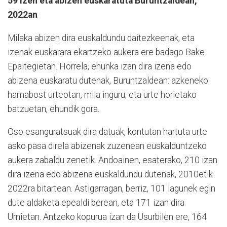
59 izen eta abizen euskaratuta Buruntzaldean,
2022an
Milaka abizen dira euskaldundu daitezkeenak, eta
izenak euskarara ekartzeko aukera ere badago Bake
Epaitegietan. Horrela, ehunka izan dira izena edo
abizena euskaratu dutenak, Buruntzaldean: azkeneko
hamabost urteotan, mila inguru; eta urte horietako
batzuetan, ehundik gora.
Oso esanguratsuak dira datuak, kontutan hartuta urte
asko pasa direla abizenak zuzenean euskalduntzeko
aukera zabaldu zenetik. Andoainen, esaterako, 210 izan
dira izena edo abizena euskaldundu dutenak, 2010etik
2022ra bitartean. Astigarragan, berriz, 101 lagunek egin
dute aldaketa epealdi berean, eta 171 izan dira
Urnietan. Antzeko kopurua izan da Usurbilen ere, 164