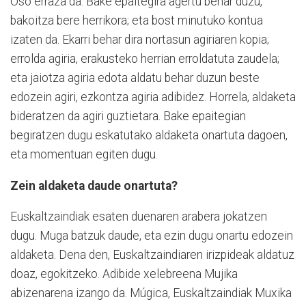
Oso erraza da. Bake epaitegira agertu behar duzu,
bakoitza bere herrikora; eta bost minutuko kontua
izaten da. Ekarri behar dira nortasun agiriaren kopia;
errolda agiria, erakusteko herrian erroldatuta zaudela;
eta jaiotza agiria edota aldatu behar duzun beste
edozein agiri, ezkontza agiria adibidez. Horrela, aldaketa
bideratzen da agiri guztietara. Bake epaitegian
begiratzen dugu eskatutako aldaketa onartuta dagoen,
eta momentuan egiten dugu.
Zein aldaketa daude onartuta?
Euskaltzaindiak esaten duenaren arabera jokatzen
dugu. Muga batzuk daude, eta ezin dugu onartu edozein
aldaketa. Dena den, Euskaltzaindiaren irizpideak aldatuz
doaz, egokitzeko. Adibide xelebreena Mujika
abizenarena izango da. Múgica, Euskaltzaindiak Muxika