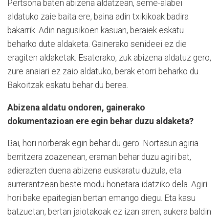
Pertsona baten abizena aldatzean, seme-alabei
aldatuko zaie baita ere, baina adin txikikoak badira
bakarrik. Adin nagusikoen kasuan, beraiek eskatu
beharko dute aldaketa. Gainerako senideei ez die
eragiten aldaketak. Esaterako, zuk abizena aldatuz gero,
zure anaiari ez zaio aldatuko, berak etorri beharko du.
Bakoitzak eskatu behar du berea.
Abizena aldatu ondoren, gainerako
dokumentazioan ere egin behar duzu aldaketa?
Bai, hori norberak egin behar du gero. Nortasun agiria
berritzera zoazenean, eraman behar duzu agiri bat,
adierazten duena abizena euskaratu duzula, eta
aurrerantzean beste modu honetara idatziko dela. Agiri
hori bake epaitegian bertan emango diegu. Eta kasu
batzuetan, bertan jaiotakoak ez izan arren, aukera baldin