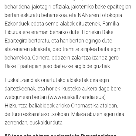
behar dena; jaiotagiri ofiziala, jaioterriko bake epaitegian
bertan eskuratu beharrekoa; eta NANaren fotokopia.
Ezkonduek edota seme-alabak dituztenek, Familia
Liburua ere eraman beharko dute. Horiekin Bake
Epaitegira bertaratu, eta han bertan egingo dute
abizenaren aldaketa, oso tramite sinplea baita egin
beharrekoa. Gainera, edozein zalantza izanez gero,
Bake Epaitegian jaso daitezke argibide guztiak.
Euskaltzaindiak onartutako aldaketak dira egin
daitezkeenak, eta horiek ikusteko aukera dago bere
webgunean bertan (www.euskaltzaindia.eus),
Hizkuntza-baliabideak arloko Onomastika atalean,
deiturei eskainitako txokoan. Milaka abizen ageri dira
zerrendan, euskaldunduta.