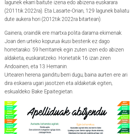
lagunek ekarri baitute izena edo abizena euskarara
(2011tik 2022ra). Eta Lasarte-Orian, 129 lagunek baliatu
dute aukera hori (2012tik 2022ra bitartean).
Gainera, oraindik ere martxa polita darama ekimenak.
Joan den urteko kopurua ikusi besterik ez dago
horretarako: 59 herritarrek egin zuten izen edo abizen
aldaketa, euskaratzeko. Horietatik 16 izan ziren
Andoainen, eta 13 Hernanin.
Urtearen herena gainditu berri dugu, baina aurten ere ari
dira eskaera ugari jasotzen eta aldaketak egiten,
eskualdeko Bake Epaitegietan.