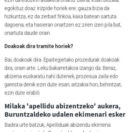
egokituz doaz irizpide horiek ere: gauza bizia da
hizkuntza, ez da zerbait finkoa, kaxa batean sartuta
dagoena; eta hasieran onartzen ez ziren izen pila bat,
onartuta daude orain.
Doakoak dira tramite horiek?
Bai, doakoak dira. Epaitegietako prozedurak doakoak
dira, orain arte. Leku bakarretakoa izango da. Beraz,
abizena euskaratu nahi dutenek, prozesua zaila edo
garestia denik ezin dute esan; aitzakia hori, behintzat,
ezin dute erabili.
Milaka 'apellidu abizentzeko' aukera,
Buruntzaldeko udalen ekimenari esker
Badira urte batzuk, Apelliduak abizendu ekimena