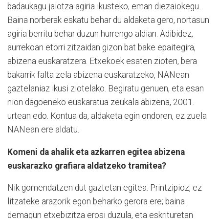
badaukagu jaiotza agiria ikusteko, eman diezaiokegu.
Baina norberak eskatu behar du aldaketa gero, nortasun
agiria berritu behar duzun hurrengo aldian. Adibidez,
aurrekoan etorri zitzaidan gizon bat bake epaitegira,
abizena euskaratzera. Etxekoek esaten zioten, bera
bakarrik falta zela abizena euskaratzeko, NANean
gaztelaniaz ikusi ziotelako. Begiratu genuen, eta esan
nion dagoeneko euskaratua zeukala abizena, 2001.
urtean edo. Kontua da, aldaketa egin ondoren, ez zuela
NANean ere aldatu.
Komeni da ahalik eta azkarren egitea abizena
euskarazko grafiara aldatzeko tramitea?
Nik gomendatzen dut gaztetan egitea. Printzipioz, ez
litzateke arazorik egon beharko gerora ere; baina
demagun etxebizitza erosi duzula, eta eskrituretan