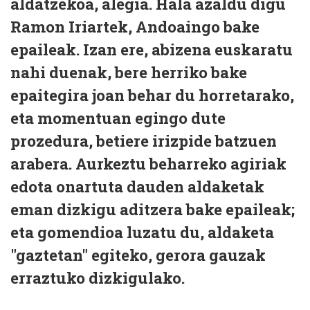
aldatzekoa, alegia. Hala azaldu digu
Ramon Iriartek, Andoaingo bake
epaileak. Izan ere, abizena euskaratu
nahi duenak, bere herriko bake
epaitegira joan behar du horretarako,
eta momentuan egingo dute
prozedura, betiere irizpide batzuen
arabera. Aurkeztu beharreko agiriak
edota onartuta dauden aldaketak
eman dizkigu aditzera bake epaileak;
eta gomendioa luzatu du, aldaketa
"gaztetan" egiteko, gerora gauzak
erraztuko dizkigulako.