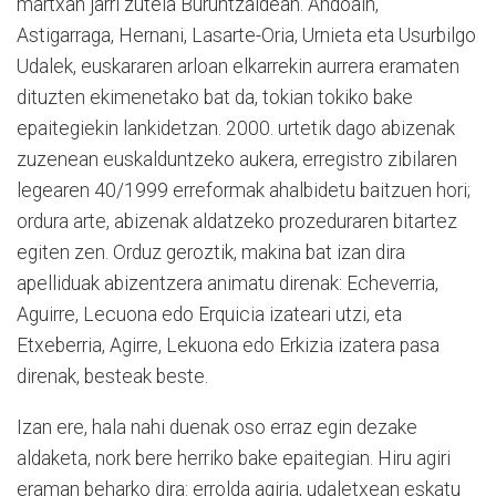
martxan jarri zutela Buruntzaldean. Andoain,
Astigarraga, Hernani, Lasarte-Oria, Urnieta eta Usurbilgo
Udalek, euskararen arloan elkarrekin aurrera eramaten
dituzten ekimenetako bat da, tokian tokiko bake
epaitegiekin lankidetzan. 2000. urtetik dago abizenak
zuzenean euskalduntzeko aukera, erregistro zibilaren
legearen 40/1999 erreformak ahalbidetu baitzuen hori;
ordura arte, abizenak aldatzeko prozeduraren bitartez
egiten zen. Orduz geroztik, makina bat izan dira
apelliduak abizentzera animatu direnak: Echeverria,
Aguirre, Lecuona edo Erquicia izateari utzi, eta
Etxeberria, Agirre, Lekuona edo Erkizia izatera pasa
direnak, besteak beste.
Izan ere, hala nahi duenak oso erraz egin dezake
aldaketa, nork bere herriko bake epaitegian. Hiru agiri
eraman beharko dira: errolda agiria, udaletxean eskatu