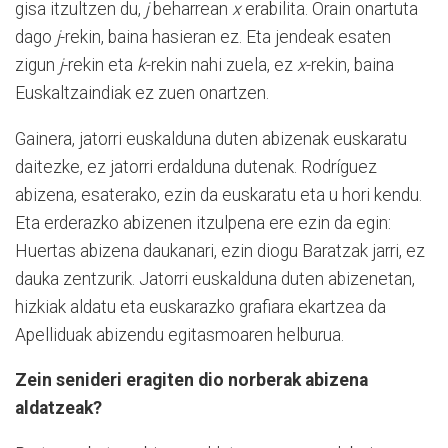
gisa itzultzen du,
j
beharrean
x
erabilita. Orain onartuta
dago
j
-rekin, baina hasieran ez. Eta jendeak esaten
zigun
j
-rekin eta
k
-rekin nahi zuela, ez
x
-rekin, baina
Euskaltzaindiak ez zuen onartzen.
Gainera, jatorri euskalduna duten abizenak euskaratu
daitezke, ez jatorri erdalduna dutenak. Rodríguez
abizena, esaterako, ezin da euskaratu eta u hori kendu.
Eta erderazko abizenen itzulpena ere ezin da egin:
Huertas abizena daukanari, ezin diogu Baratzak jarri, ez
dauka zentzurik. Jatorri euskalduna duten abizenetan,
hizkiak aldatu eta euskarazko grafiara ekartzea da
Apelliduak abizendu egitasmoaren helburua.
Zein senideri eragiten dio norberak abizena
aldatzeak?