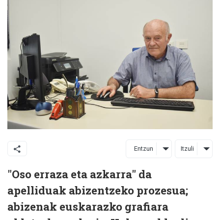
Entzun
Itzuli
"Oso erraza eta azkarra" da
apelliduak abizentzeko prozesua;
abizenak euskarazko grafiara