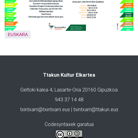
EUSKARA
Ttakun Kultur Elkartea
Geltoki kalea 4, Lasarte-Oria 20160 Gipuzkoa
943 37 14 48
txintxarri@txintxarri.eus | txintxarri@ttakun.eus
Codesyntaxek garatua