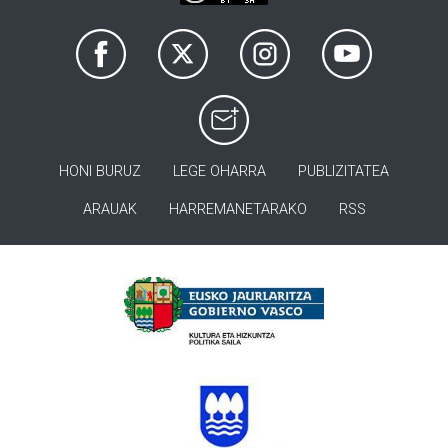
HONI BURUZ
LEGE OHARRA
PUBLIZITATEA
ARAUAK
HARREMANETARAKO
RSS