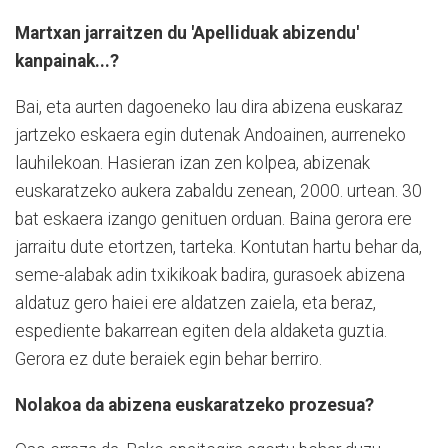
Martxan jarraitzen du 'Apelliduak abizendu'
kanpainak...?
Bai, eta aurten dagoeneko lau dira abizena euskaraz
jartzeko eskaera egin dutenak Andoainen, aurreneko
lauhilekoan. Hasieran izan zen kolpea, abizenak
euskaratzeko aukera zabaldu zenean, 2000. urtean. 30
bat eskaera izango genituen orduan. Baina gerora ere
jarraitu dute etortzen, tarteka. Kontutan hartu behar da,
seme-alabak adin txikikoak badira, gurasoek abizena
aldatuz gero haiei ere aldatzen zaiela, eta beraz,
espediente bakarrean egiten dela aldaketa guztia.
Gerora ez dute beraiek egin behar berriro.
Nolakoa da abizena euskaratzeko prozesua?