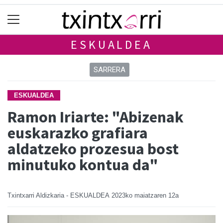
ESKUALDEA
SARRERA
ESKUALDEA
Ramon Iriarte: "Abizenak
euskarazko grafiara
aldatzeko prozesua bost
minutuko kontua da"
Txintxarri Aldizkaria - ESKUALDEA
2023ko maiatzaren 12a