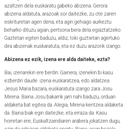
azaltzen dela euskaratu gabeko abizena. Gerora
abizena aldatuta, arazoak sor daitezke, zu ote zaren
eskrituretan ageri dena, eta agiri gehiago aurkeztu
beharko dituzu agian, pertsona bera dela egiaztatzeko.
Gaztetan egiten baduzu, aldiz, toki guztietan agertuko
dira abizenak euskaratuta, eta ez duzu arazorik izango.
Abizena ez ezik, izena ere alda daiteke, ezta?
Bai, izenarekin ere berdin. Gainera, izenekin bi kasu
ezberdin daude: izena euskaratzea, edo aldatzea.
Jesus Maria bazara, euskaratuta izango zara Josu
Mirena. Baina Josu bakarrik jarri nahi baduzu, orduan
aldaketa bat egitea da. Alegia, Mirena kentzea aldaketa
da. Baina biak egin daitezke, eta erraza da. Kasu
horretan ere, Euskaltzaindiaren arabera jokatzen dugu,
ezin da edozein aldaketa onartu. Baina, esan bezala,