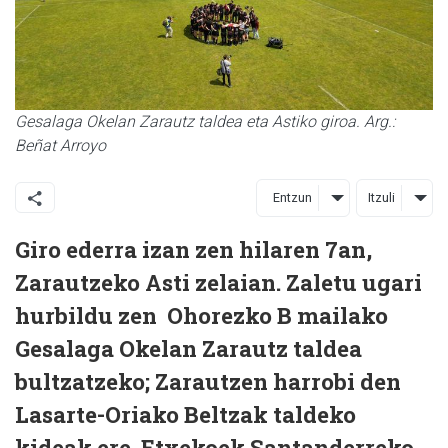
Gesalaga Okelan Zarautz taldea eta Astiko giroa. Arg.:
Beñat Arroyo
Entzun
Itzuli
Giro ederra izan zen hilaren 7an,
Zarautzeko Asti zelaian. Zaletu ugari
hurbildu zen Ohorezko B mailako
Gesalaga Okelan Zarautz taldea
bultzatzeko; Zarautzen harrobi den
Lasarte-Oriako Beltzak taldeko
kideak ere. Etxekoek Santanderreko