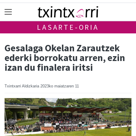
LASARTE-ORIA
Gesalaga Okelan Zarautzek
ederki borrokatu arren, ezin
izan du finalera iritsi
Txintxarri Aldizkaria
2023ko maiatzaren 11