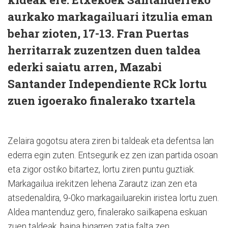
aurkako markagailuari itzulia eman
behar zioten, 17-13. Fran Puertas
herritarrak zuzentzen duen taldea
ederki saiatu arren, Mazabi
Santander Independiente RCk lortu
zuen igoerako finalerako txartela
Zelaira gogotsu atera ziren bi taldeak eta defentsa lan
ederra egin zuten. Entsegurik ez zen izan partida osoan
eta zigor ostiko bitartez, lortu ziren puntu guztiak.
Markagailua irekitzen lehena Zarautz izan zen eta
atsedenaldira, 9-0ko markagailuarekin iristea lortu zuen.
Aldea mantenduz gero, finalerako sailkapena eskuan
zuen taldeak, baina bigarren zatia falta zen.