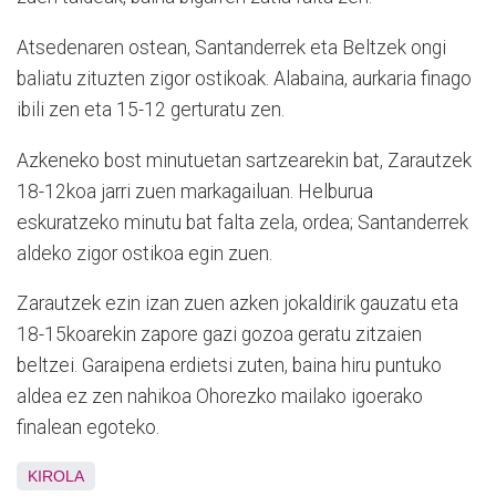
Atsedenaren ostean, Santanderrek eta Beltzek ongi
baliatu zituzten zigor ostikoak. Alabaina, aurkaria finago
ibili zen eta 15-12 gerturatu zen.
Azkeneko bost minutuetan sartzearekin bat, Zarautzek
18-12koa jarri zuen markagailuan. Helburua
eskuratzeko minutu bat falta zela, ordea; Santanderrek
aldeko zigor ostikoa egin zuen.
Zarautzek ezin izan zuen azken jokaldirik gauzatu eta
18-15koarekin zapore gazi gozoa geratu zitzaien
beltzei. Garaipena erdietsi zuten, baina hiru puntuko
aldea ez zen nahikoa Ohorezko mailako igoerako
finalean egoteko.
KIROLA