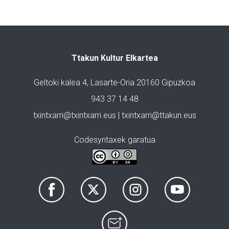
Ttakun Kultur Elkartea
Geltoki kalea 4, Lasarte-Oria 20160 Gipuzkoa
943 37 14 48
txintxarri@txintxarri.eus | txintxarri@ttakun.eus
Codesyntaxek garatua