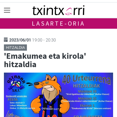
LASARTE-ORIA
2023/06/01
19:00 - 20:30
HITZALDIA
'Emakumea eta kirola'
hitzaldia