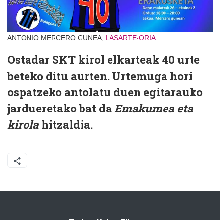
ANTONIO MERCERO GUNEA,
LASARTE-ORIA
Ostadar SKT kirol elkarteak 40 urte
beteko ditu aurten. Urtemuga hori
ospatzeko antolatu duen egitarauko
jardueretako bat da
Emakumea eta
kirola
hitzaldia.