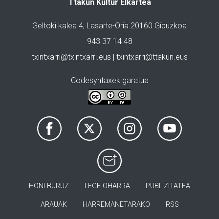
Ttakun Kultur Elkartea
Geltoki kalea 4, Lasarte-Oria 20160 Gipuzkoa
943 37 14 48
txintxarri@txintxarri.eus | txintxarri@ttakun.eus
Codesyntaxek garatua
HONI BURUZ
LEGE OHARRA
PUBLIZITATEA
ARAUAK
HARREMANETARAKO
RSS