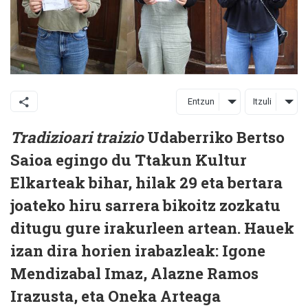
Entzun
Itzuli
Tradizioari traizio
Udaberriko Bertso
Saioa egingo du Ttakun Kultur
Elkarteak bihar, hilak 29 eta bertara
joateko hiru sarrera bikoitz zozkatu
ditugu gure irakurleen artean. Hauek
izan dira horien irabazleak: Igone
Mendizabal Imaz, Alazne Ramos
Irazusta, eta Oneka Arteaga