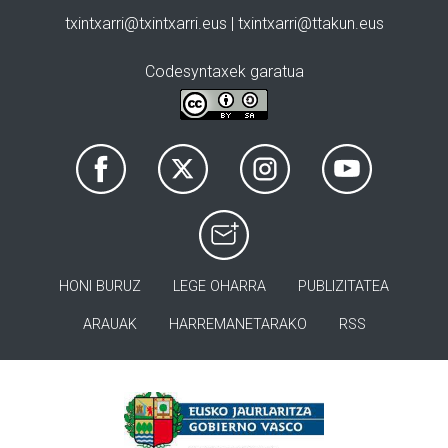
txintxarri@txintxarri.eus | txintxarri@ttakun.eus
Codesyntaxek garatua
HONI BURUZ
LEGE OHARRA
PUBLIZITATEA
ARAUAK
HARREMANETARAKO
RSS