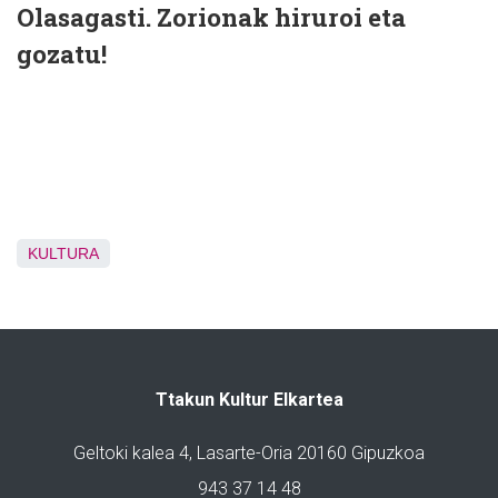
Olasagasti. Zorionak hiruroi eta
gozatu!
KULTURA
Ttakun Kultur Elkartea
Geltoki kalea 4, Lasarte-Oria 20160 Gipuzkoa
943 37 14 48