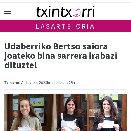
LASARTE-ORIA
Udaberriko Bertso saiora
joateko bina sarrera irabazi
dituzte!
Txintxarri Aldizkaria
2023ko apirilaren 28a