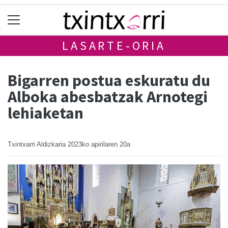
LASARTE-ORIA
Bigarren postua eskuratu du
Alboka abesbatzak Arnotegi
lehiaketan
Txintxarri Aldizkaria
2023ko apirilaren 20a