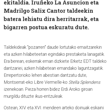
ekitaldia. Iruñeko La Asuncion eta
Madrilgo Salix Cantor taldeekin
batera lehiatu dira herritarrak, eta
bigarren postua eskuratu dute.
Taldekideak "pozarren" daude lortutako emaitzarekin
eta azken hilabeteetan egindako prestaketa lanagatik.
Era berean, eskerrak eman dizkiete Erketz EDT taldeko
dantzariei, azken hilabetean emandako laguntzagatik.
Errepertorioko lehen abestian dantzatu dute,
Montserrat-eko Libre Vermelle-ko
Stella Splendens
izenekoan. Pieza horren bidez Erdi Aroko giroan
murgildu dituzte ikus-entzuleak.
Ostean, XIV. eta XVI. mendeen arteko doinuak eskaini