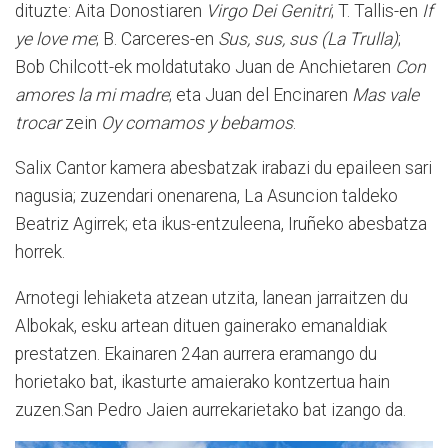
dituzte: Aita Donostiaren
Virgo Dei Genitri
; T. Tallis-en
If
ye love me
; B. Carceres-en
Sus, sus, sus (La Trulla)
;
Bob Chilcott-ek moldatutako Juan de Anchietaren
Con
amores la mi madre
; eta Juan del Encinaren
Mas vale
trocar
zein
Oy comamos y bebamos
.
Salix Cantor kamera abesbatzak irabazi du epaileen sari
nagusia; zuzendari onenarena, La Asuncion taldeko
Beatriz Agirrek; eta ikus-entzuleena, Iruñeko abesbatza
horrek.
Arnotegi lehiaketa atzean utzita, lanean jarraitzen du
Albokak, esku artean dituen gainerako emanaldiak
prestatzen. Ekainaren 24an aurrera eramango du
horietako bat, ikasturte amaierako kontzertua hain
zuzen.San Pedro Jaien aurrekarietako bat izango da.