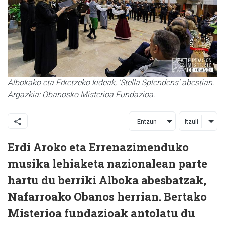
Albokako eta Erketzeko kideak, 'Stella Splendens' abestian.
Argazkia: Obanosko Misterioa Fundazioa.
Entzun
Itzuli
Erdi Aroko eta Errenazimenduko
musika lehiaketa nazionalean parte
hartu du berriki Alboka abesbatzak,
Nafarroako Obanos herrian. Bertako
Misterioa fundazioak antolatu du