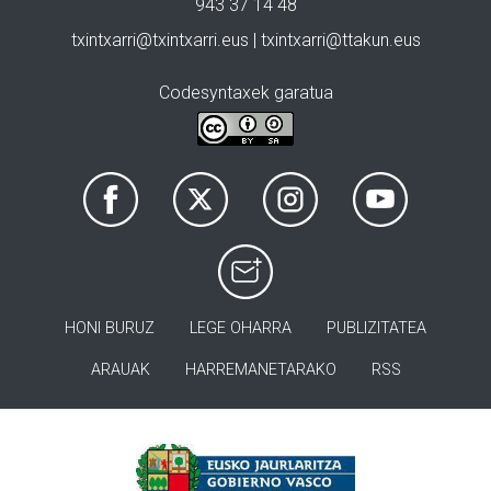
943 37 14 48
txintxarri@txintxarri.eus | txintxarri@ttakun.eus
Codesyntaxek garatua
HONI BURUZ
LEGE OHARRA
PUBLIZITATEA
ARAUAK
HARREMANETARAKO
RSS