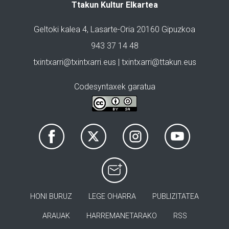
Ttakun Kultur Elkartea
Geltoki kalea 4, Lasarte-Oria 20160 Gipuzkoa
943 37 14 48
txintxarri@txintxarri.eus | txintxarri@ttakun.eus
Codesyntaxek garatua
HONI BURUZ
LEGE OHARRA
PUBLIZITATEA
ARAUAK
HARREMANETARAKO
RSS