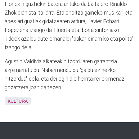
Horiekin guztiekin batera arituko da baita ere Rinaldo
Zhok pianista italiarra. Eta oholtza gaineko musikari eta
abeslari guztiak gidatzearen ardura, Javier Echarri
Lopezena izango da. Huerta eta Iborra sinfoniako
kideek azaldu dute emanaldi "bakar, dinamiko eta polita"
izango dela.
Agustin Valdivia alkateak hitzorduaren garrantzia
azpimarratu du. Nabarmendu du "galdu ezinezko
hitzordua" dela, eta dei egin die herritarrei ekimenaz
gozatzera joan daitezen.
KULTURA