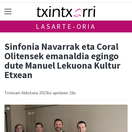
LASARTE-ORIA
Sinfonia Navarrak eta Coral
Olitensek emanaldia egingo
dute Manuel Lekuona Kultur
Etxean
Txintxarri Aldizkaria
2023ko apirilaren 19a