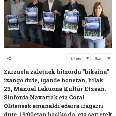
Entzun
Itzuli
Zarzuela zaletuek hitzordu "bikaina"
izango dute, igande honetan, hilak
23, Manuel Lekuona Kultur Etxean.
Sinfonia Navarrak eta Coral
Olitensek emanaldi ederra iragarri
dute. 19:00etan hasiko da, eta sarrerek