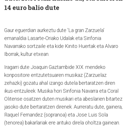
14 euro balio dute
Gaur eguerdian aurkeztu dute 'La gran Zarzuela'
emanaldia Lasarte-Oriako Udalak eta Sinfonia
Navarrako sortzaile eta kide Kinito Huertak eta Alvaro
Iborrak, kultur etxean.
Iragarri dute Joaquin Gaztambide XIX. mendeko
konpositore entzutetsuaren musikaz (Zarzuelaz
zehazki) gozatu ahal izango dutela bertaratzen diren
ikus-entzuleek. Musika hori Sinfonia Navarra eta Coral
Olitense osatzen duten musikari eta abeslarien bitartez
jasoko dute bertaratzen direnek. Aurreratu dute, gainera,
Raquel Fernandez (sopranoa) eta Jose Luis Sola
(tenorea) bakarlariak ere arituko direla oholtza gainean.