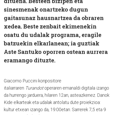
dituena. Besteen bizipen eta
sinesmenak onartzeko dugun
gaitasunaz hausnartzea da obraren
xedea. Beste zenbait ekimenekin
osatu du udalak programa, eragile
batzuekin elkarlanean; ia guztiak
Aste Santuko oporren ostean aurrera
eramango dituzte.
Giacomo Puccini konpositore
italiarraren
Turandot
operaren emanaldi digitala izango
da hurrengo jarduera, hilaren 12an, asteazkenez. Danok
Kide elkarteak eta udalak antolatu dute proiekzioa:
kultur etxean izango da, 19:00etan. Sarrerek 7,5 eta 9