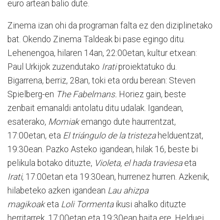
euro artean balio dute.
Zinema izan ohi da programan falta ez den diziplinetako
bat. Okendo Zinema Taldeak bi pase egingo ditu.
Lehenengoa, hilaren 14an, 22:00etan, kultur etxean:
Paul Urkijok zuzendutako
Irati
proiektatuko du.
Bigarrena, berriz, 28an, toki eta ordu berean: Steven
Spielberg-en
The Fabelmans.
Horiez gain, beste
zenbait emanaldi antolatu ditu udalak. Igandean,
esaterako,
Momiak
emango dute haurrentzat,
17:00etan, eta
El triángulo de la tristeza
helduentzat,
19:30ean. Pazko Asteko igandean, hilak 16, beste bi
pelikula botako dituzte,
Violeta, el hada traviesa
eta
Irati
, 17:00etan eta 19:30ean, hurrenez hurren. Azkenik,
hilabeteko azken igandean
Lau ahizpa
magikoak
eta
Loli Tormenta
ikusi ahalko dituzte
herritarrek, 17:00etan eta 19:30ean baita ere. Helduei