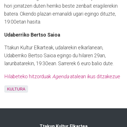
hori jorratzen duten herriko beste zenbait eragilerekin
batera. Okendo plazan emanaldi ugari egingo dituzte,
19:00etan hasita.
Udaberriko Bertso Saioa
Ttakun Kultur Elkarteak, udalarekin elkarlanean,
Udaberriko Bertso Saioa egingo du hilaren 29an,
larunbatarekin, 19:30ean. Sarrerek 6 euro balio dute.
Hilabeteko hitzorduak
Agenda
atalean ikus ditzakezue
KULTURA
Ttakun Kultur Elkartea