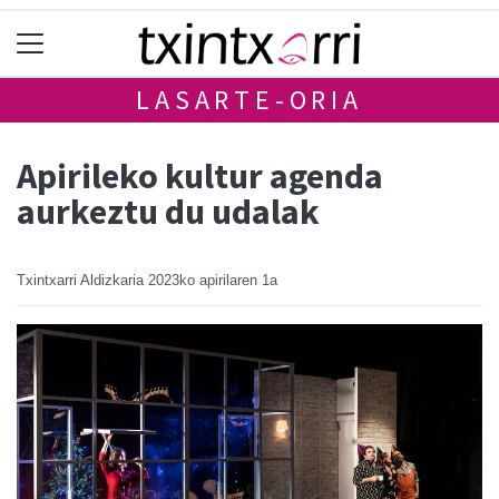
LASARTE-ORIA
Apirileko kultur agenda
aurkeztu du udalak
Txintxarri Aldizkaria
2023ko apirilaren 1a