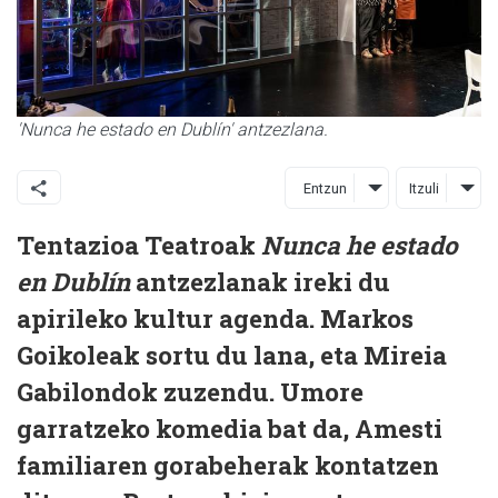
'Nunca he estado en Dublín' antzezlana.
Entzun
Itzuli
Tentazioa Teatroak
Nunca he estado
en Dublín
antzezlanak ireki du
apirileko kultur agenda. Markos
Goikoleak sortu du lana, eta Mireia
Gabilondok zuzendu. Umore
garratzeko komedia bat da, Amesti
familiaren gorabeherak kontatzen