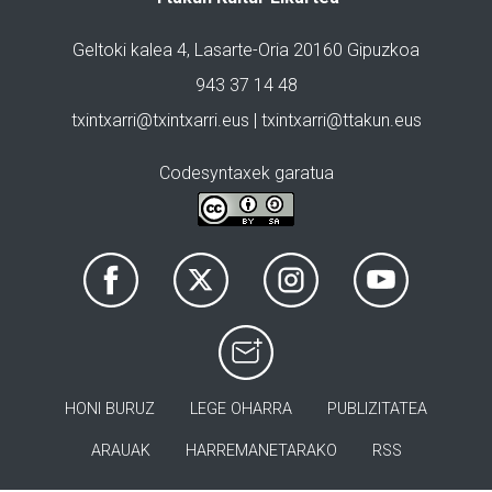
Geltoki kalea 4, Lasarte-Oria 20160 Gipuzkoa
943 37 14 48
txintxarri@txintxarri.eus | txintxarri@ttakun.eus
Codesyntaxek garatua
HONI BURUZ
LEGE OHARRA
PUBLIZITATEA
ARAUAK
HARREMANETARAKO
RSS