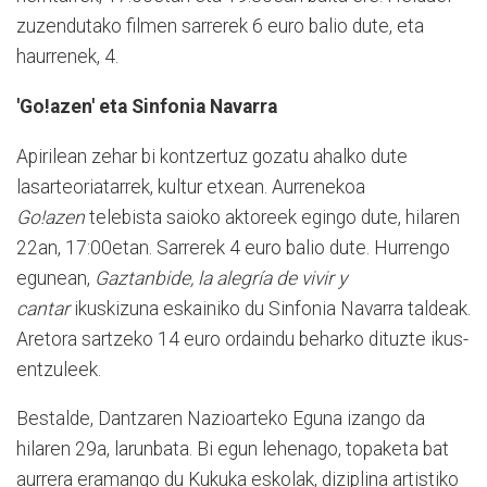
zuzendutako filmen sarrerek 6 euro balio dute, eta
haurrenek, 4.
'Go!azen' eta Sinfonia Navarra
Apirilean zehar bi kontzertuz gozatu ahalko dute
lasarteoriatarrek, kultur etxean. Aurrenekoa
Go!azen
telebista saioko aktoreek egingo dute, hilaren
22an, 17:00etan. Sarrerek 4 euro balio dute. Hurrengo
egunean,
Gaztanbide, la alegría de vivir y
cantar
ikuskizuna eskainiko du Sinfonia Navarra taldeak.
Aretora sartzeko 14 euro ordaindu beharko dituzte ikus-
entzuleek.
Bestalde, Dantzaren Nazioarteko Eguna izango da
hilaren 29a, larunbata. Bi egun lehenago, topaketa bat
aurrera eramango du Kukuka eskolak, diziplina artistiko