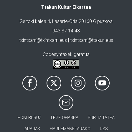
Ttakun Kultur Elkartea
Geltoki kalea 4, Lasarte-Oria 20160 Gipuzkoa
943 37 14 48
txintxarri@txintxarri.eus | txintxarri@ttakun.eus
Codesyntaxek garatua
HONI BURUZ
LEGE OHARRA
PUBLIZITATEA
ARAUAK
HARREMANETARAKO
RSS