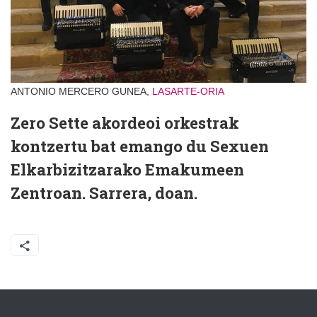
ANTONIO MERCERO GUNEA,
LASARTE-ORIA
Zero Sette akordeoi orkestrak
kontzertu bat emango du Sexuen
Elkarbizitzarako Emakumeen
Zentroan. Sarrera, doan.