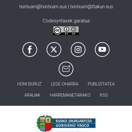
txintxarri@txintxarri.eus | txintxarri@ttakun.eus
Codesyntaxek garatua
HONI BURUZ
LEGE OHARRA
PUBLIZITATEA
ARAUAK
HARREMANETARAKO
RSS