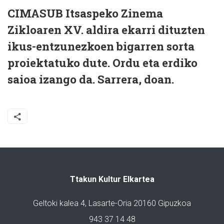
CIMASUB Itsaspeko Zinema
Zikloaren XV. aldira ekarri dituzten
ikus-entzunezkoen bigarren sorta
proiektatuko dute. Ordu eta erdiko
saioa izango da. Sarrera, doan.
Ttakun Kultur Elkartea
Geltoki kalea 4, Lasarte-Oria 20160 Gipuzkoa
943 37 14 48