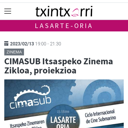
LASARTE-ORIA
2023/02/13
19:00 - 21:30
ZINEMA
CIMASUB Itsaspeko Zinema
Zikloa, proiekzioa