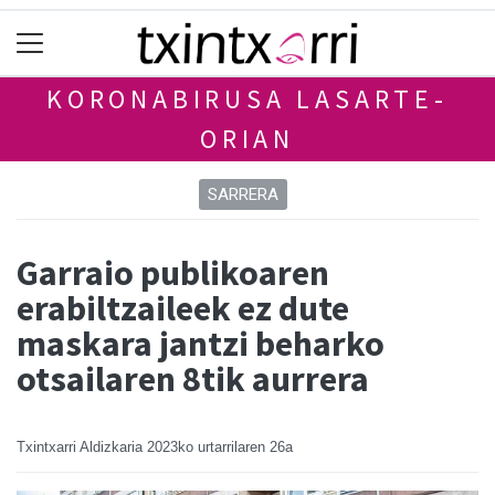
KORONABIRUSA LASARTE-
ORIAN
SARRERA
Garraio publikoaren
erabiltzaileek ez dute
maskara jantzi beharko
otsailaren 8tik aurrera
Txintxarri Aldizkaria
2023ko urtarrilaren 26a