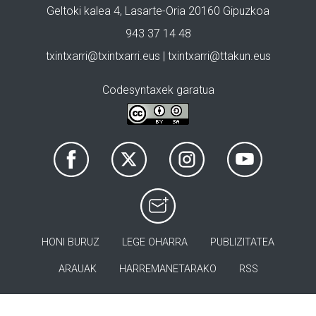
Geltoki kalea 4, Lasarte-Oria 20160 Gipuzkoa
943 37 14 48
txintxarri@txintxarri.eus | txintxarri@ttakun.eus
Codesyntaxek garatua
HONI BURUZ
LEGE OHARRA
PUBLIZITATEA
ARAUAK
HARREMANETARAKO
RSS