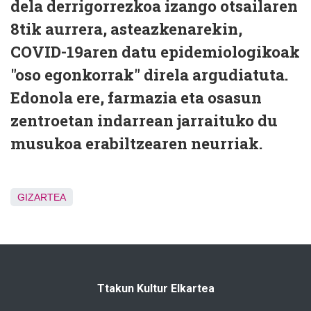
dela derrigorrezkoa izango otsailaren
8tik aurrera, asteazkenarekin,
COVID-19aren datu epidemiologikoak
"oso egonkorrak" direla argudiatuta.
Edonola ere, farmazia eta osasun
zentroetan indarrean jarraituko du
musukoa erabiltzearen neurriak.
GIZARTEA
Ttakun Kultur Elkartea