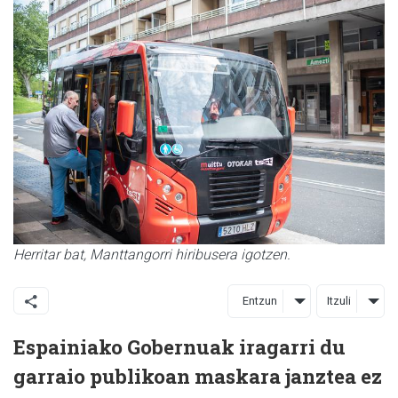
Herritar bat, Manttangorri hiribusera igotzen.
Entzun
Itzuli
Espainiako Gobernuak iragarri du
garraio publikoan maskara janztea ez