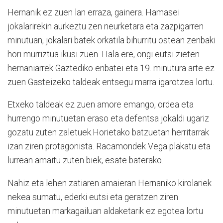
Hernanik ez zuen lan erraza, gainera. Hamasei
jokalarirekin aurkeztu zen neurketara eta zazpigarren
minutuan, jokalari batek orkatila bihurritu ostean zenbaki
hori murriztua ikusi zuen. Hala ere, ongi eutsi zieten
hernaniarrek Gaztediko enbatei eta 19. minutura arte ez
zuen Gasteizeko taldeak entsegu marra igarotzea lortu.
Etxeko taldeak ez zuen amore emango, ordea eta
hurrengo minutuetan eraso eta defentsa jokaldi ugariz
gozatu zuten zaletuek.Horietako batzuetan herritarrak
izan ziren protagonista. Racamondek Vega plakatu eta
lurrean amaitu zuten biek, esate baterako.
Nahiz eta lehen zatiaren amaieran Hernaniko kirolariek
nekea sumatu, ederki eutsi eta geratzen ziren
minutuetan markagailuan aldaketarik ez egotea lortu