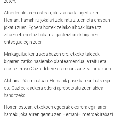
zuten.
Atsedenaldiaren ostean, aldiz ausarta agertu zen
Hernani; hamahiru jokalari zelairatu zituen eta erasoan
jokatu zuen. Egoera horrek zelaiko alboak libre utzi
zituen eta hortaz baliatuz, gasteiztarrek bigarren
entsegua egin zuen.
Markagailua kontrakoa bazen ere, etxeko taldeak
bigarren zatiko hasierako planteamendua jarraitu eta
erasoz eraso Gaztedi bere eremuan sartzea lortu zuen.
Alabaina, 65. minutuan, Hernanik pase batean huts egin
eta Gaztedik aukera ederki aprobetxatu zuen aldea
handitzeko.
Horren ostean, etxekoen egoerak okerrera egin arren –
hamabi jokalariren geratu zen Hernani–, metroak irabazi