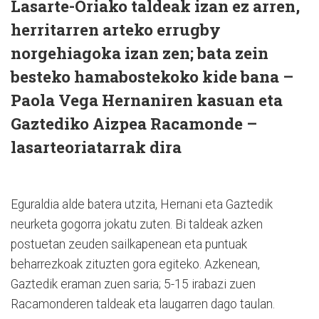
Lasarte-Oriako taldeak izan ez arren,
herritarren arteko errugby
norgehiagoka izan zen; bata zein
besteko hamabostekoko kide bana –
Paola Vega Hernaniren kasuan eta
Gaztediko Aizpea Racamonde –
lasarteoriatarrak dira
Eguraldia alde batera utzita, Hernani eta Gaztedik
neurketa gogorra jokatu zuten. Bi taldeak azken
postuetan zeuden sailkapenean eta puntuak
beharrezkoak zituzten gora egiteko. Azkenean,
Gaztedik eraman zuen saria; 5-15 irabazi zuen
Racamonderen taldeak eta laugarren dago taulan.