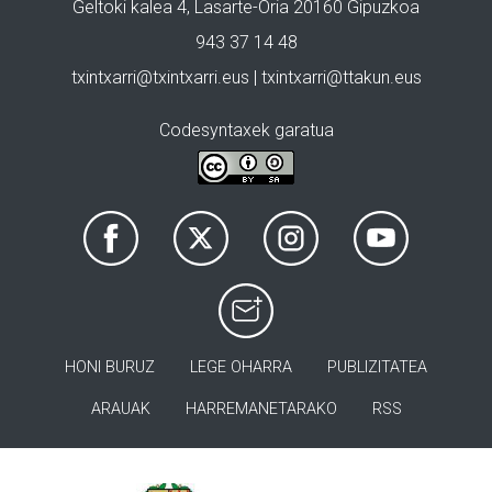
Geltoki kalea 4, Lasarte-Oria 20160 Gipuzkoa
943 37 14 48
txintxarri@txintxarri.eus | txintxarri@ttakun.eus
Codesyntaxek garatua
HONI BURUZ
LEGE OHARRA
PUBLIZITATEA
ARAUAK
HARREMANETARAKO
RSS