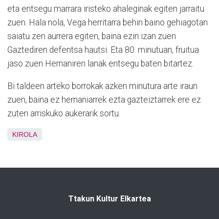
eta entsegu marrara iristeko ahaleginak egiten jarraitu
zuen. Hala nola, Vega herritarra behin baino gehiagotan
saiatu zen aurrera egiten, baina ezin izan zuen
Gaztediren defentsa hautsi. Eta 80. minutuan, fruitua
jaso zuen Hernaniren lanak entsegu baten bitartez.
Bi taldeen arteko borrokak azken minutura arte iraun
zuen, baina ez hernaniarrek ezta gazteiztarrek ere ez
zuten arriskuko aukerarik sortu.
KIROLA
Ttakun Kultur Elkartea