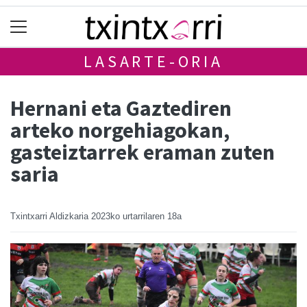
LASARTE-ORIA
Hernani eta Gaztediren
arteko norgehiagokan,
gasteiztarrek eraman zuten
saria
Txintxarri Aldizkaria
2023ko urtarrilaren 18a