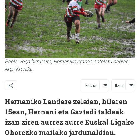
Paola Vega herritarra, Hernaniko erasoa antolatu nahian.
Arg.: Kronika.
Entzun
Itzuli
Hernaniko Landare zelaian, hilaren
15ean, Hernani eta Gaztedi taldeak
izan ziren aurrez aurre Euskal Ligako
Ohorezko mailako jardunaldian.