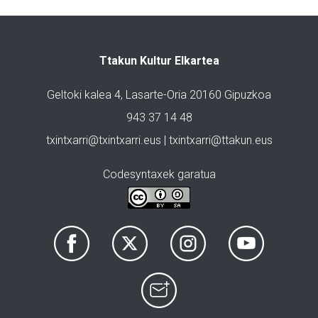
Ttakun Kultur Elkartea
Geltoki kalea 4, Lasarte-Oria 20160 Gipuzkoa
943 37 14 48
txintxarri@txintxarri.eus | txintxarri@ttakun.eus
Codesyntaxek garatua