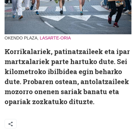
OKENDO PLAZA,
LASARTE-ORIA
Korrikalariek, patinatzaileek eta ipar
martxalariek parte hartuko dute. Sei
kilometroko ibilbidea egin beharko
dute. Probaren ostean, antolatzaileek
mozorro onenen sariak banatu eta
opariak zozkatuko dituzte.