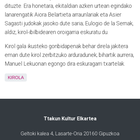
dituzte. Era honetara, ekitaldian azken urtean egindako
lanarengatik Aiora Belartieta arraunlariak eta Asier
Sagasti judokak jasoko dute saria; Eulogio de la Sernak,
aldiz, kirol-ibilbidearen oroigarria eskuratu du.
Kirol gala ikusteko gonbidapenak behar direla jakitera
eman dute kirol zerbitzuko arduradunek; bihartik aurrera,
Manuel Lekuonan egongo dira eskuragarri txartelak.
KIROLA
Ttakun Kultur Elkartea
Geltoki kalea 4, Lasarte-Oria 20160 Gipuzkoa