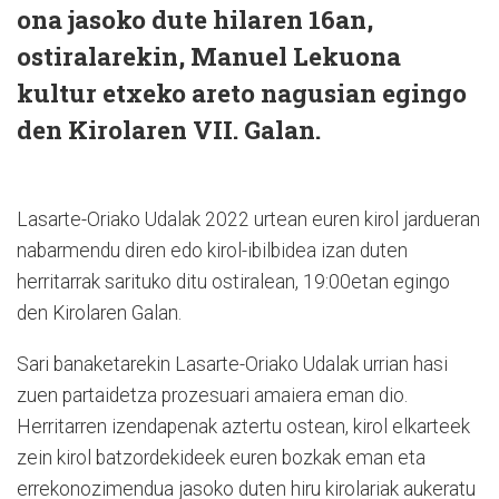
ona jasoko dute hilaren 16an,
ostiralarekin, Manuel Lekuona
kultur etxeko areto nagusian egingo
den Kirolaren VII. Galan.
Lasarte-Oriako Udalak 2022 urtean euren kirol jardueran
nabarmendu diren edo kirol-ibilbidea izan duten
herritarrak sarituko ditu ostiralean, 19:00etan egingo
den Kirolaren Galan.
Sari banaketarekin Lasarte-Oriako Udalak urrian hasi
zuen partaidetza prozesuari amaiera eman dio.
Herritarren izendapenak aztertu ostean, kirol elkarteek
zein kirol batzordekideek euren bozkak eman eta
errekonozimendua jasoko duten hiru kirolariak aukeratu