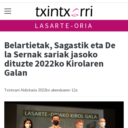
LASARTE-ORIA
Belartietak, Sagastik eta De
la Sernak sariak jasoko
dituzte 2022ko Kirolaren
Galan
Txintxarri Aldizkaria
2022ko abenduaren 12a