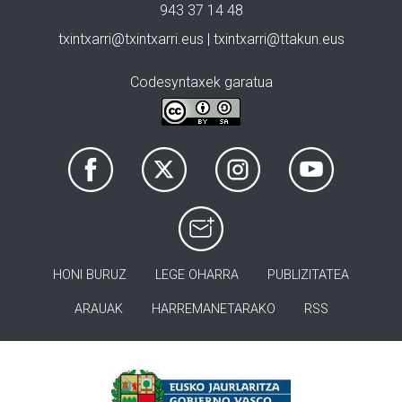
943 37 14 48
txintxarri@txintxarri.eus | txintxarri@ttakun.eus
Codesyntaxek garatua
HONI BURUZ
LEGE OHARRA
PUBLIZITATEA
ARAUAK
HARREMANETARAKO
RSS