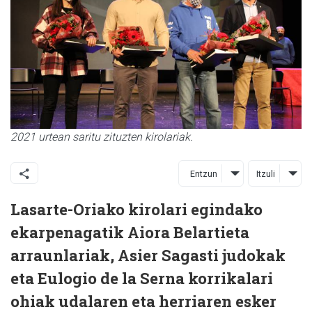
2021 urtean saritu zituzten kirolariak.
Entzun
Itzuli
Lasarte-Oriako kirolari egindako
ekarpenagatik Aiora Belartieta
arraunlariak, Asier Sagasti judokak
eta Eulogio de la Serna korrikalari
ohiak udalaren eta herriaren esker