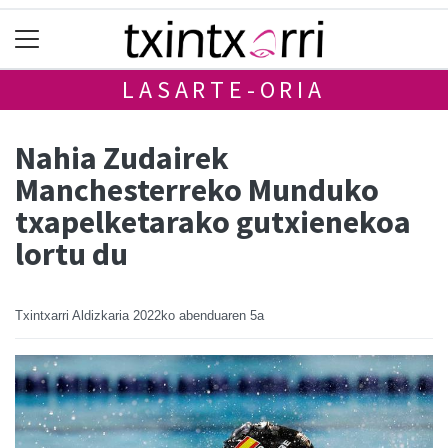
LASARTE-ORIA
Nahia Zudairek
Manchesterreko Munduko
txapelketarako gutxienekoa
lortu du
Txintxarri Aldizkaria
2022ko abenduaren 5a