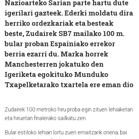
Nazioarteko Sarian parte hartu dute
igerilari gazteek. Ederki moldatu dira
herriko ordezkariak eta besteak
beste, Zudairek SB7 mailako 100 m.
bular proban Espainiako errekor
berria ezarri du. Marka horrek
Manchesterren jokatuko den
Igeriketa egokituko Munduko
Txapelketarako txartela ere eman dio
Zudairek 100 metroko hiru proba egin zituen lehiaketan
eta hiruetan finalerako sailkatu zen.
Bular estiloko lehian lortu zuen emaitzarik onena; bai