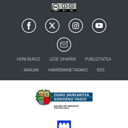
HONI BURUZ
LEGE OHARRA
PUBLIZITATEA
ARAUAK
HARREMANETARAKO
RSS