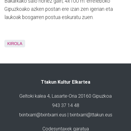
Bakarkako saio horiez gain, 4x100 m. erreleboko
Gipuzkoako azken postan ere izan zen igerian eta
laukoak bosgarren postua eskuratu zuen.
KIROLA
Ttakun Kultur Elkartea
Geltoki kalea 4, Lasarte-Oria 20160 Gipuzkoa
943 37 14 48
txintxarri@txintxarri.eus | txintxarri@ttakun.eus
Codesyntaxek garatua