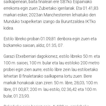
sailkapenean, baita finalean ere SB7ko Espainiako
errekorra egin zuen Zubietako igerilariak. Eta 01.41,83
markari esker, 2023an Manchesterren lehiatuko den
Munduko txapelketan izango da Buruntzaldea IKTko
kidea.
Estilo libreko proban 01.09,81 denbora egin zuen eta
bizkarreko saioan, aldiz, 01.35, 07.
Garazi Etxeberriari dagokionez, estilo libreko 50 m. eta
100 m. saioei, 100 m. bular eta lau estiloko 200 metro
probei egin zien aurre; estilo libre zein lau estiloetako
lehietan B finaletarako sailkapena lortu zuen. Bere
markak honakoak izan ziren: 50 m. libre, 28,03; 100 m.
libre, 01.00,87; 200 m. lau estilo, 02.36,42 eta 100 m.
bular, 01.23,93.