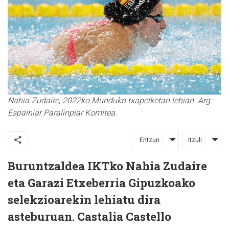
Nahia Zudaire, 2022ko Munduko txapelketan lehian. Arg.:
Espainiar Paralinpiar Komitea.
Entzun
Itzuli
Buruntzaldea IKTko Nahia Zudaire
eta Garazi Etxeberria Gipuzkoako
selekzioarekin lehiatu dira
asteburuan. Castalia Castello