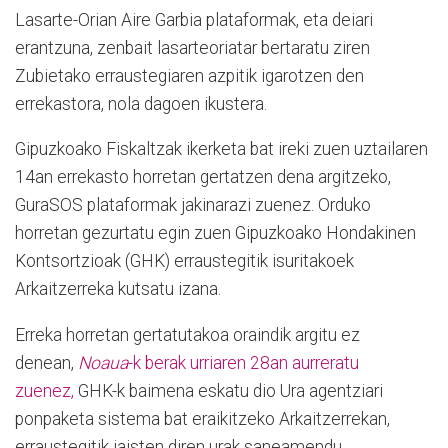
Lasarte-Orian Aire Garbia plataformak, eta deiari
erantzuna, zenbait lasarteoriatar bertaratu ziren
Zubietako erraustegiaren azpitik igarotzen den
errekastora, nola dagoen ikustera.
Gipuzkoako Fiskaltzak ikerketa bat ireki zuen uztailaren
14an errekasto horretan gertatzen dena argitzeko,
GuraSOS plataformak jakinarazi zuenez. Orduko
horretan gezurtatu egin zuen Gipuzkoako Hondakinen
Kontsortzioak (GHK) erraustegitik isuritakoek
Arkaitzerreka kutsatu izana.
Erreka horretan gertatutakoa oraindik argitu ez
denean,
Noaua
-k berak urriaren 28an aurreratu
zuenez,
GHK-k baimena eskatu dio Ura agentziari
ponpaketa sistema bat eraikitzeko Arkaitzerrekan,
erraustegitik jaisten diren urak saneamendu