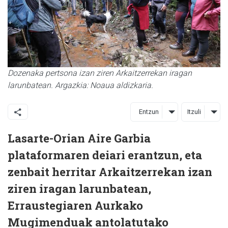
Dozenaka pertsona izan ziren Arkaitzerrekan iragan
larunbatean. Argazkia: Noaua aldizkaria.
Entzun
Itzuli
Lasarte-Orian Aire Garbia
plataformaren deiari erantzun, eta
zenbait herritar Arkaitzerrekan izan
ziren iragan larunbatean,
Erraustegiaren Aurkako
Mugimenduak antolatutako