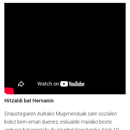
Hitzaldi bat Hernanin
Erraustegiaren Aurkako Mugimenduak sare sozialen
bidez berri eman duenez, eskualde mailako beste