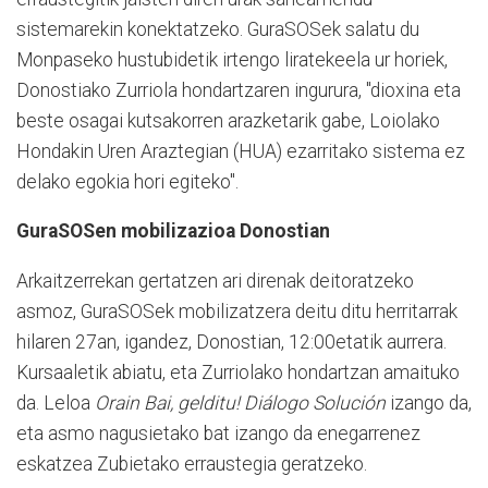
sistemarekin konektatzeko. GuraSOSek salatu du
Monpaseko hustubidetik irtengo liratekeela ur horiek,
Donostiako Zurriola hondartzaren ingurura, "dioxina eta
beste osagai kutsakorren arazketarik gabe, Loiolako
Hondakin Uren Araztegian (HUA) ezarritako sistema ez
delako egokia hori egiteko".
GuraSOSen mobilizazioa Donostian
Arkaitzerrekan gertatzen ari direnak deitoratzeko
asmoz, GuraSOSek mobilizatzera deitu ditu herritarrak
hilaren 27an, igandez, Donostian, 12:00etatik aurrera.
Kursaaletik abiatu, eta Zurriolako hondartzan amaituko
da. Leloa
Orain Bai, gelditu! Diálogo Solución
izango da,
eta asmo nagusietako bat izango da enegarrenez
eskatzea Zubietako erraustegia geratzeko.