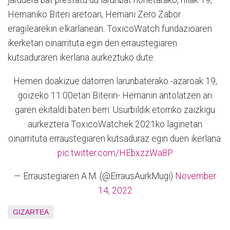
jarduera bat prestatu du larunbat honetarako, hilak 19,
Hernaniko Biteri aretoan, Hernani Zero Zabor
eragilearekin elkarlanean. ToxicoWatch fundazioaren
ikerketan oinarrituta egin den erraustegiaren
kutsaduraren ikerlana aurkeztuko dute.
Hemen doakizue datorren larunbaterako -azaroak 19,
goizeko 11:00etan Biterin- Hernanin antolatzen ari
garen ekitaldi baten berri: Usurbildik etorriko zaizkigu
aurkeztera ToxicoWatchek 2021ko laginetan
oinarrituta erraustegiaren kutsaduraz egin duen ikerlana.
pic.twitter.com/HEbxzzWa8P
— Erraustegiaren A.M. (@ErrausAurkMugi)
November
14, 2022
GIZARTEA