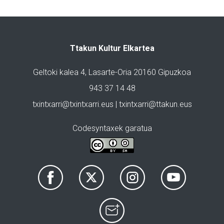
Ttakun Kultur Elkartea
Geltoki kalea 4, Lasarte-Oria 20160 Gipuzkoa
943 37 14 48
txintxarri@txintxarri.eus | txintxarri@ttakun.eus
Codesyntaxek garatua