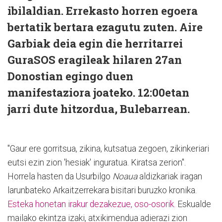
ibilaldian. Errekasto horren egoera
bertatik bertara ezagutu zuten. Aire
Garbiak deia egin die herritarrei
GuraSOS eragileak hilaren 27an
Donostian egingo duen
manifestaziora joateko. 12:00etan
jarri dute hitzordua, Bulebarrean.
"Gaur ere gorritsua, zikina, kutsatua zegoen, zikinkeriari
eutsi ezin zion 'hesiak' inguratua. Kiratsa zerion".
Horrela hasten da Usurbilgo
Noaua
aldizkariak iragan
larunbateko Arkaitzerrekara bisitari buruzko kronika.
Esteka honetan irakur dezakezue, oso-osorik.
Eskualde
mailako ekintza izaki, atxikimendua adierazi zion