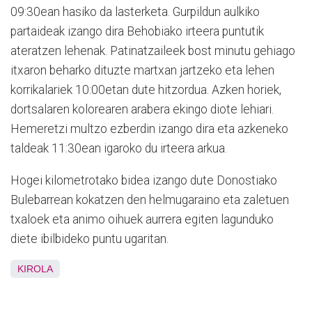
09:30ean hasiko da lasterketa. Gurpildun aulkiko
partaideak izango dira Behobiako irteera puntutik
ateratzen lehenak. Patinatzaileek bost minutu gehiago
itxaron beharko dituzte martxan jartzeko eta lehen
korrikalariek 10:00etan dute hitzordua. Azken horiek,
dortsalaren kolorearen arabera ekingo diote lehiari.
Hemeretzi multzo ezberdin izango dira eta azkeneko
taldeak 11:30ean igaroko du irteera arkua.
Hogei kilometrotako bidea izango dute Donostiako
Bulebarrean kokatzen den helmugaraino eta zaletuen
txaloek eta animo oihuek aurrera egiten lagunduko
diete ibilbideko puntu ugaritan.
KIROLA