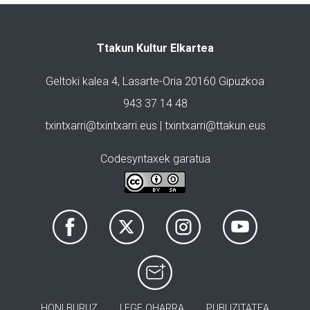
Ttakun Kultur Elkartea
Geltoki kalea 4, Lasarte-Oria 20160 Gipuzkoa
943 37 14 48
txintxarri@txintxarri.eus | txintxarri@ttakun.eus
Codesyntaxek garatua
HONI BURUZ
LEGE OHARRA
PUBLIZITATEA