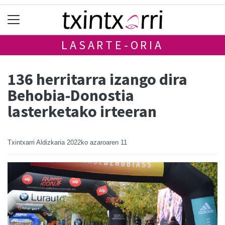
LASARTE-ORIA
136 herritarra izango dira
Behobia-Donostia
lasterketako irteeran
Txintxarri Aldizkaria
2022ko azaroaren 11