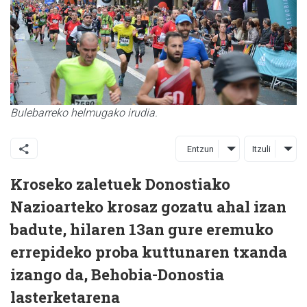
Bulebarreko helmugako irudia.
Entzun
Itzuli
Kroseko zaletuek Donostiako
Nazioarteko krosaz gozatu ahal izan
badute, hilaren 13an gure eremuko
errepideko proba kuttunaren txanda
izango da, Behobia-Donostia
lasterketarena