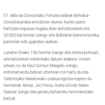
57. aldia da Donostiako Fortuna taldeak Behobia-
Donostia proba antolatzen duena. Aurten parte
hartzaile kopurua mugatu dute antolatzaileek eta
30.000 bat kirolari izango dira ibilbidean barrena korrika,
patinetan edo gurpildun aulkian.
Lasarte-Oriako 136 herritar izango dira irteera puntuan,
antolatzaileek eskainitako datuen arabera. Horien
artean, ez da Raul Gomez Margallo izango,
entrenamendu batean izterrean min hartu du eta.
Valentziako Maratoirako osatua egotea espero du
herritarrak. Beraz, Jon Presa, Gorka Gil edo Maite
Salazar izango dira jarraitu beharreko herrritarretako
batzuk.