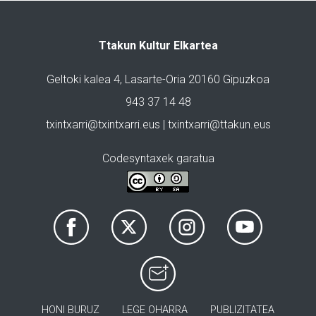
Ttakun Kultur Elkartea
Geltoki kalea 4, Lasarte-Oria 20160 Gipuzkoa
943 37 14 48
txintxarri@txintxarri.eus | txintxarri@ttakun.eus
Codesyntaxek garatua
HONI BURUZ
LEGE OHARRA
PUBLIZITATEA