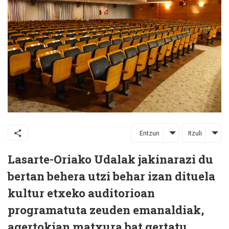
Entzun
Itzuli
Lasarte-Oriako Udalak jakinarazi du
bertan behera utzi behar izan dituela
kultur etxeko auditorioan
programatuta zeuden emanaldiak,
agertokian matxura bat gertatu