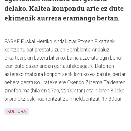
delako. Kaltea konpondu arte ez dute
ekimenik aurrera eramango bertan.
FARAE Euskal Herriko Andaluziar Etxeen Elkarteak
kontzertu bat prestatu zuen Semblante Andaluz
elkartearekin batera biharko, baina atzeratu egin behar
izan dute eszenarioan gertatutakoagatik. Datorren
asterako matxura konpontzerik lortuko ez balute, bertan
behera geratuko lirateke ere Okendo Zinema Taldearen
zineforuma (hilaren 27an, 22:00etan) eta hilaren 30eko
bi proiekzioak, haurrentzat zein helduentzat, 17:30ean.
KULTURA