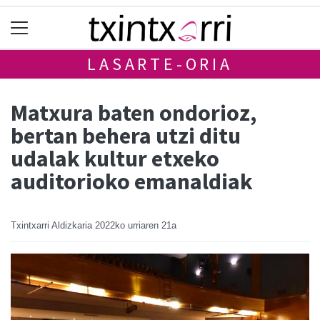
LASARTE-ORIA
Matxura baten ondorioz,
bertan behera utzi ditu
udalak kultur etxeko
auditorioko emanaldiak
Txintxarri Aldizkaria
2022ko urriaren 21a