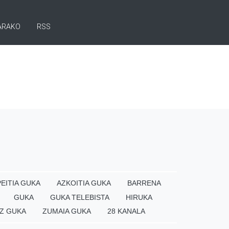
ARAKO
RSS
EITIA GUKA
AZKOITIA GUKA
BARRENA
GUKA
GUKA TELEBISTA
HIRUKA
Z GUKA
ZUMAIA GUKA
28 KANALA