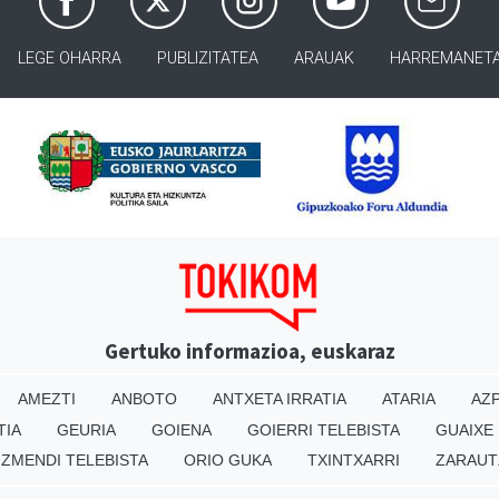
LEGE OHARRA
PUBLIZITATEA
ARAUAK
HARREMANET
Gertuko informazioa, euskaraz
AMEZTI
ANBOTO
ANTXETA IRRATIA
ATARIA
AZP
TIA
GEURIA
GOIENA
GOIERRI TELEBISTA
GUAIXE
IZMENDI TELEBISTA
ORIO GUKA
TXINTXARRI
ZARAUT