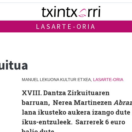
LASARTE-ORIA
uitua
MANUEL LEKUONA KULTUR ETXEA,
LASARTE-ORIA
XVIII. Dantza Zirkuituaren
barruan, Nerea Martinezen
Abra
lana ikusteko aukera izango dute
ikus-entzuleek. Sarrerek 6 euro
balio dute.