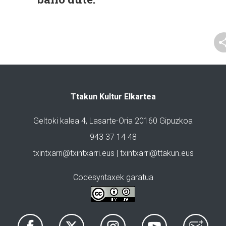
Ttakun Kultur Elkartea
Geltoki kalea 4, Lasarte-Oria 20160 Gipuzkoa
943 37 14 48
txintxarri@txintxarri.eus | txintxarri@ttakun.eus
Codesyntaxek garatua