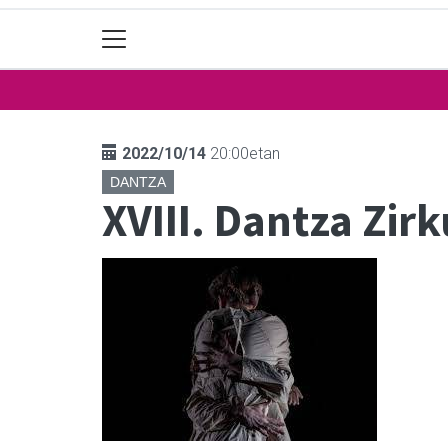
2022/10/14
20:00etan
DANTZA
XVIII. Dantza Zirk