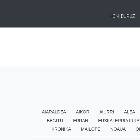
HONI BURUZ
AIARALDEA
AIKOR
AIURRI
ALEA
BEGITU
ERRAN
EUSKALERRIA IRRA
KRONIKA
MAILOPE
NOAUA
O