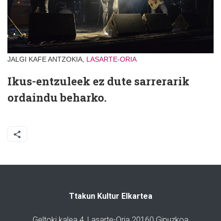
JALGI KAFE ANTZOKIA,
LASARTE-ORIA
Ikus-entzuleek ez dute sarrerarik
ordaindu beharko.
Ttakun Kultur Elkartea
Geltoki kalea 4, Lasarte-Oria 20160 Gipuzkoa