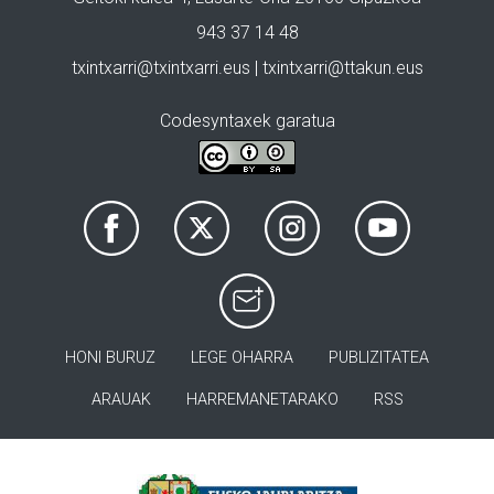
943 37 14 48
txintxarri@txintxarri.eus | txintxarri@ttakun.eus
Codesyntaxek garatua
HONI BURUZ
LEGE OHARRA
PUBLIZITATEA
ARAUAK
HARREMANETARAKO
RSS