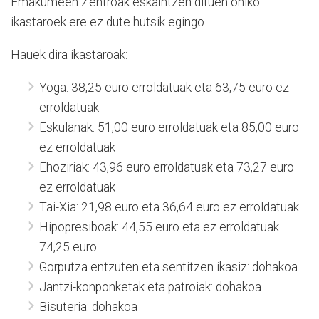
Emakumeen Zentroak eskaintzen dituen ohiko
ikastaroek ere ez dute hutsik egingo.
Hauek dira ikastaroak:
Yoga: 38,25 euro erroldatuak eta 63,75 euro ez
erroldatuak
Eskulanak: 51,00 euro erroldatuak eta 85,00 euro
ez erroldatuak
Ehoziriak: 43,96 euro erroldatuak eta 73,27 euro
ez erroldatuak
Tai-Xia: 21,98 euro eta 36,64 euro ez erroldatuak
Hipopresiboak: 44,55 euro eta ez erroldatuak
74,25 euro
Gorputza entzuten eta sentitzen ikasiz: dohakoa
Jantzi-konponketak eta patroiak: dohakoa
Bisuteria: dohakoa