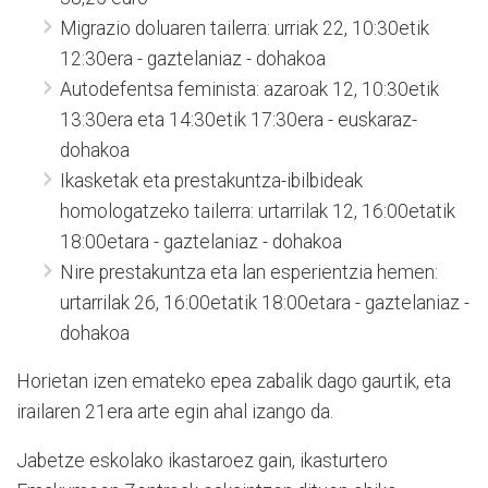
Migrazio doluaren tailerra: urriak 22, 10:30etik
12:30era - gaztelaniaz - dohakoa
Autodefentsa feminista: azaroak 12, 10:30etik
13:30era eta 14:30etik 17:30era - euskaraz-
dohakoa
Ikasketak eta prestakuntza-ibilbideak
homologatzeko tailerra: urtarrilak 12, 16:00etatik
18:00etara - gaztelaniaz - dohakoa
Nire prestakuntza eta lan esperientzia hemen:
urtarrilak 26, 16:00etatik 18:00etara - gaztelaniaz -
dohakoa
Horietan izen emateko epea zabalik dago gaurtik, eta
irailaren 21era arte egin ahal izango da.
Jabetze eskolako ikastaroez gain, ikasturtero