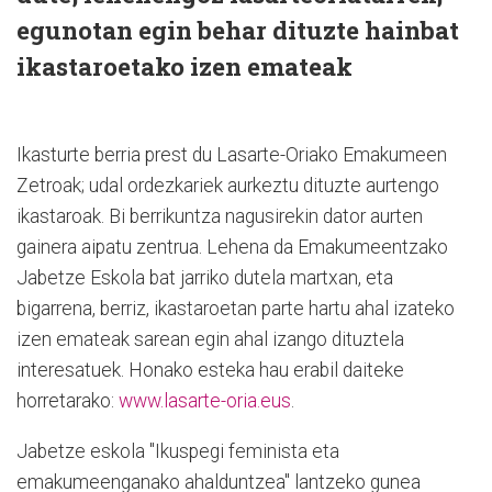
egunotan egin behar dituzte hainbat
ikastaroetako izen emateak
Ikasturte berria prest du Lasarte-Oriako Emakumeen
Zetroak; udal ordezkariek aurkeztu dituzte aurtengo
ikastaroak. Bi berrikuntza nagusirekin dator aurten
gainera aipatu zentrua. Lehena da Emakumeentzako
Jabetze Eskola bat jarriko dutela martxan, eta
bigarrena, berriz, ikastaroetan parte hartu ahal izateko
izen emateak sarean egin ahal izango dituztela
interesatuek. Honako esteka hau erabil daiteke
horretarako:
www.lasarte-oria.eus
.
Jabetze eskola "Ikuspegi feminista eta
emakumeenganako ahalduntzea" lantzeko gunea