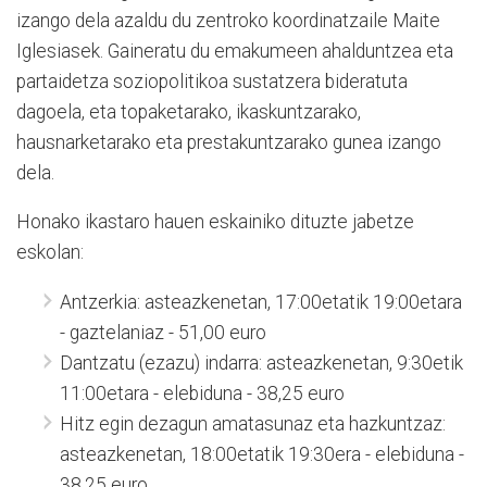
izango dela azaldu du zentroko koordinatzaile Maite
Iglesiasek. Gaineratu du emakumeen ahalduntzea eta
partaidetza soziopolitikoa sustatzera bideratuta
dagoela, eta topaketarako, ikaskuntzarako,
hausnarketarako eta prestakuntzarako gunea izango
dela.
Honako ikastaro hauen eskainiko dituzte jabetze
eskolan:
Antzerkia: asteazkenetan, 17:00etatik 19:00etara
- gaztelaniaz - 51,00 euro
Dantzatu (ezazu) indarra: asteazkenetan, 9:30etik
11:00etara - elebiduna - 38,25 euro
Hitz egin dezagun amatasunaz eta hazkuntzaz:
asteazkenetan, 18:00etatik 19:30era - elebiduna -
38,25 euro