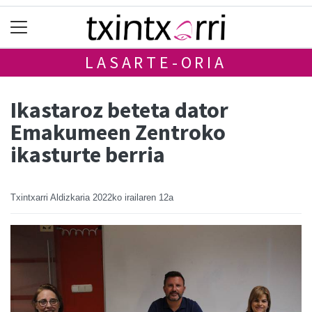
LASARTE-ORIA
Ikastaroz beteta dator
Emakumeen Zentroko
ikasturte berria
Txintxarri Aldizkaria
2022ko irailaren 12a