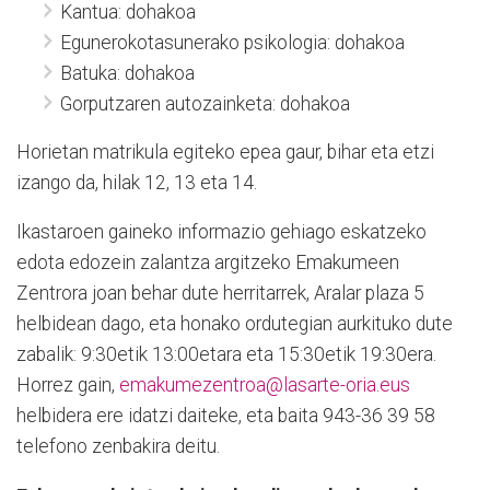
Kantua: dohakoa
Egunerokotasunerako psikologia: dohakoa
Batuka: dohakoa
Gorputzaren autozainketa: dohakoa
Horietan matrikula egiteko epea gaur, bihar eta etzi
izango da, hilak 12, 13 eta 14.
Ikastaroen gaineko informazio gehiago eskatzeko
edota edozein zalantza argitzeko Emakumeen
Zentrora joan behar dute herritarrek, Aralar plaza 5
helbidean dago, eta honako ordutegian aurkituko dute
zabalik: 9:30etik 13:00etara eta 15:30etik 19:30era.
Horrez gain,
emakumezentroa@lasarte-oria.eus
helbidera ere idatzi daiteke, eta baita 943-36 39 58
telefono zenbakira deitu.