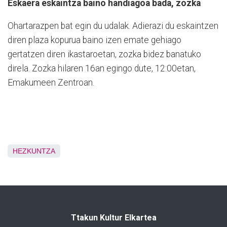
Eskaera eskaintza baino handiagoa bada, zozka
Ohartarazpen bat egin du udalak. Adierazi du eskaintzen
diren plaza kopurua baino izen emate gehiago
gertatzen diren ikastaroetan, zozka bidez banatuko
direla. Zozka hilaren 16an egingo dute, 12:00etan,
Emakumeen Zentroan.
HEZKUNTZA
Ttakun Kultur Elkartea