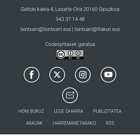
Geltoki kalea 4, Lasarte-Oria 20160 Gipuzkoa
943 37 14 48
txintxarri@txintxarri.eus | txintxarri@ttakun.eus
Codesyntaxek garatua
HONI BURUZ
LEGE OHARRA
PUBLIZITATEA
ARAUAK
HARREMANETARAKO
RSS