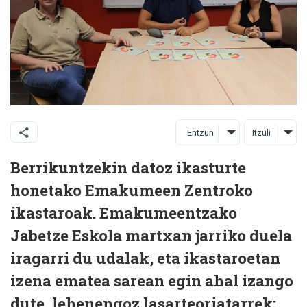
Entzun
Itzuli
Berrikuntzekin datoz ikasturte
honetako Emakumeen Zentroko
ikastaroak. Emakumeentzako
Jabetze Eskola martxan jarriko duela
iragarri du udalak, eta ikastaroetan
izena ematea sarean egin ahal izango
dute, lehenengoz lasarteoriatarrek;