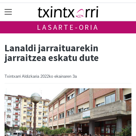
LASARTE-ORIA
Lanaldi jarraituarekin
jarraitzea eskatu dute
Txintxarri Aldizkaria
2022ko ekainaren 3a