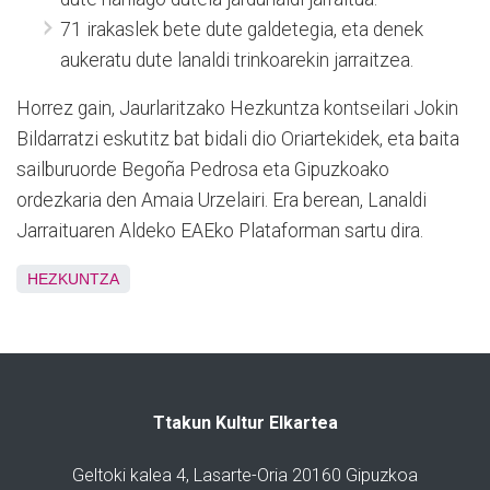
71 irakaslek bete dute galdetegia, eta denek
aukeratu dute lanaldi trinkoarekin jarraitzea.
Horrez gain, Jaurlaritzako Hezkuntza kontseilari Jokin
Bildarratzi eskutitz bat bidali dio Oriartekidek, eta baita
sailburuorde Begoña Pedrosa eta Gipuzkoako
ordezkaria den Amaia Urzelairi. Era berean, Lanaldi
Jarraituaren Aldeko EAEko Plataforman sartu dira.
HEZKUNTZA
Ttakun Kultur Elkartea
Geltoki kalea 4, Lasarte-Oria 20160 Gipuzkoa