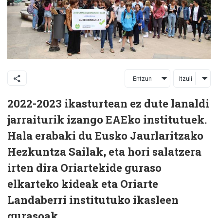
Entzun
Itzuli
2022-2023 ikasturtean ez dute lanaldi
jarraiturik izango EAEko institutuek.
Hala erabaki du Eusko Jaurlaritzako
Hezkuntza Sailak, eta hori salatzera
irten dira Oriartekide guraso
elkarteko kideak eta Oriarte
Landaberri institutuko ikasleen
gurasoak