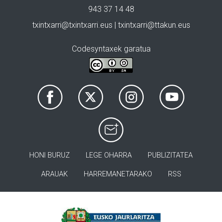
943 37 14 48
txintxarri@txintxarri.eus | txintxarri@ttakun.eus
Codesyntaxek garatua
HONI BURUZ
LEGE OHARRA
PUBLIZITATEA
ARAUAK
HARREMANETARAKO
RSS