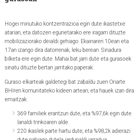
Hogei minutuko kontzentrazioa egin dute ikastetxe
atarian, eta datozen egunetarako ere iragarri dituzte
mobilizaziorako deialdi gehiago. Ekainaren 10ean eta
17an izango dira datorrenak, leku berean. Sinadura
bilketa ere egin dute. Mahai bat jarri dute eta gurasoek
sinatu dituzte bertan jarritako paperak.
Guraso elkarteak galdetegi bat zabaldu zuen Oriarte
BHIren komunitateko kideen artean, eta hauek izan dira
emaitzak:
369 familiek erantzun dute, eta %97,6k egin dute
lanaldi trinkoaren alde.
220 ikaslek parte hartu dute, eta %98,2k adierazi
dute nahiago dutela jardunaldi jarraitua.