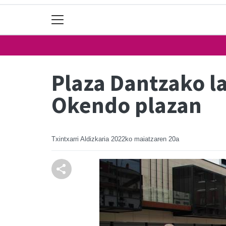
Plaza Dantzako l
Okendo plazan
Txintxarri Aldizkaria
2022ko maiatzaren 20a