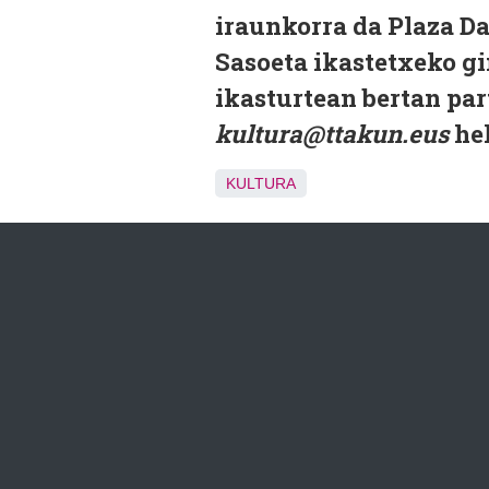
iraunkorra da Plaza D
Sasoeta ikastetxeko gi
ikasturtean bertan par
kultura@ttakun.eus
hel
KULTURA