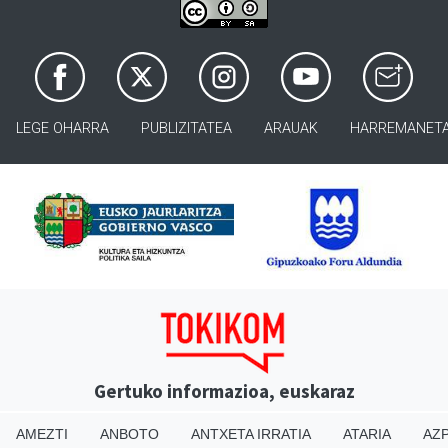
LEGE OHARRA
PUBLIZITATEA
ARAUAK
HARREMANET
Gertuko informazioa, euskaraz
AMEZTI
ANBOTO
ANTXETA IRRATIA
ATARIA
AZP