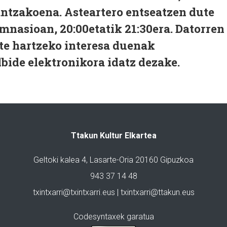
antzakoena. Asteartero entseatzen dute
mnasioan, 20:00etatik 21:30era. Datorren
te hartzeko interesa duenak
bide elektronikora idatz dezake.
Ttakun Kultur Elkartea
Geltoki kalea 4, Lasarte-Oria 20160 Gipuzkoa
943 37 14 48
txintxarri@txintxarri.eus | txintxarri@ttakun.eus
Codesyntaxek garatua