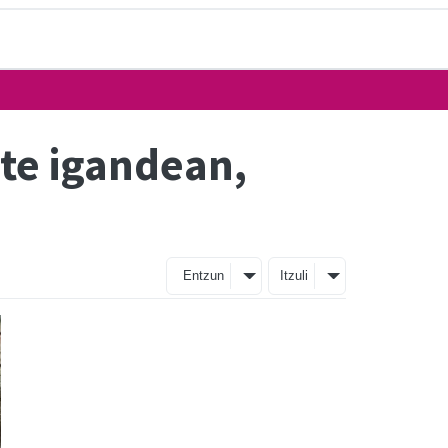
te igandean,
Entzun
Itzuli