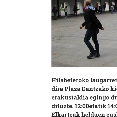
Hilabeteroko laugarren
dira Plaza Dantzako ki
erakustaldia egingo d
dituzte. 12:00etatik 14
Elkarteak helduen eusk