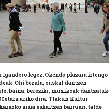
 igandero legez, Okendo plazara irtengo
deak. Ohi bezala, euskal dantzen
ute, baina, bereziki, muxikoak dantzatuk
:00etara ariko dira. Ttakun Kultur
arazko aisia eskaitzen barruan, talde