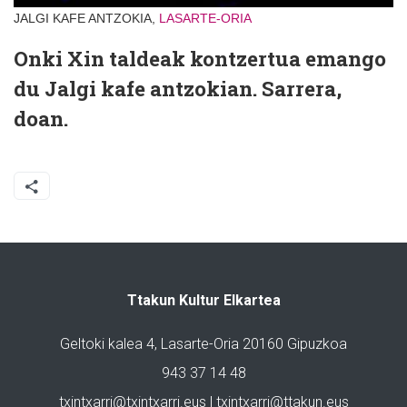
JALGI KAFE ANTZOKIA,
LASARTE-ORIA
Onki Xin taldeak kontzertua emango
du Jalgi kafe antzokian. Sarrera,
doan.
Ttakun Kultur Elkartea
Geltoki kalea 4, Lasarte-Oria 20160 Gipuzkoa
943 37 14 48
txintxarri@txintxarri.eus | txintxarri@ttakun.eus