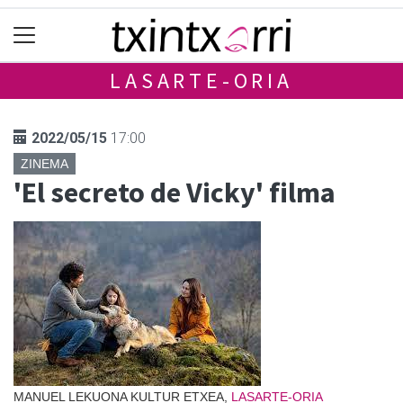
LASARTE-ORIA
2022/05/15
17:00
ZINEMA
'El secreto de Vicky' filma
MANUEL LEKUONA KULTUR ETXEA,
LASARTE-ORIA