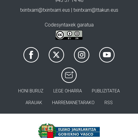
943 37 14 48
txintxarri@txintxarri.eus | txintxarri@ttakun.eus
Codesyntaxek garatua
HONI BURUZ
LEGE OHARRA
PUBLIZITATEA
ARAUAK
HARREMANETARAKO
RSS