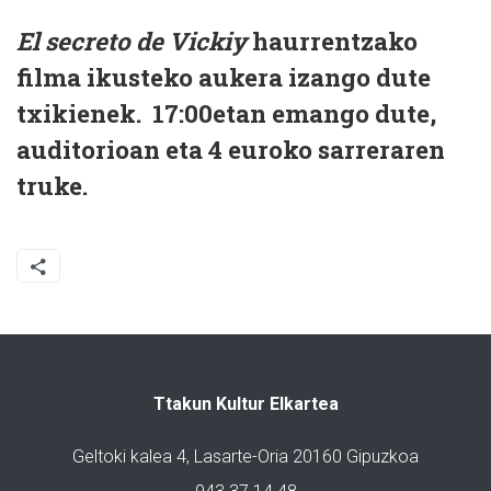
El secreto de Vickiy
haurrentzako
filma ikusteko aukera izango dute
txikienek. 17:00etan emango dute,
auditorioan eta 4 euroko sarreraren
truke.
Ttakun Kultur Elkartea
Geltoki kalea 4, Lasarte-Oria 20160 Gipuzkoa